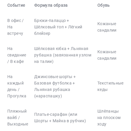
Событие
Формула образа
Обувь
В офис /
Брюки-палаццо +
Кожаные
На
Шёлковый топ + Лёгкий
сандалии
встречу
блейзер
На
Шёлковая юбка + Льняная
Кожаные
свидание
рубашка (завязанная узлом
сандалии
/ В кафе
на талии)
На
Джинсовые шорты +
каждый
Базовая футболка +
Текстильные
день /
Льняная рубашка
кеды
Прогулка
(нараспашку)
Пляжный
Шлёпанцы
Платье-сарафан (или
вайб /
на плоском
Шорты + Майка в рубчик)
Выходные
ходу