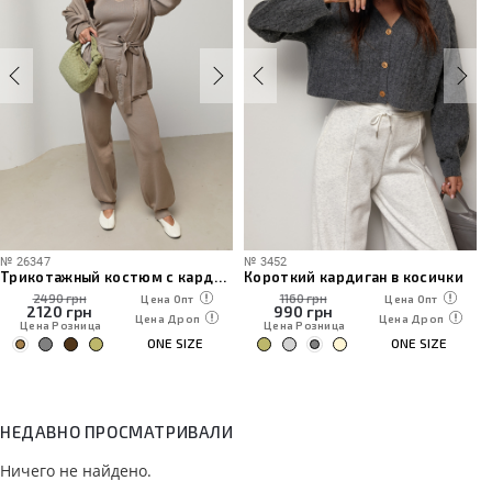
№
26347
№
3452
Трикотажный костюм с кардиганом, топом и брюками
Короткий кардиган в косички
2490 грн
1160 грн
Цена Опт
Цена Опт
2120
грн
990
грн
Цена Дроп
Цена Дроп
Цена Розница
Цена Розница
ONE SIZE
ONE SIZE
НЕДАВНО ПРОСМАТРИВАЛИ
Ничего не найдено.