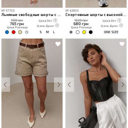
№
97700
№
63800
Льняные свободные шорты с декоративными пуговицами
Спортивные шорты с высокой посадкой
1150 грн
1020 грн
Цена Опт
Цена Опт
765
грн
680
грн
Цена Дроп
Цена Дроп
Цена Розница
Цена Розница
S
M
L
ONE SIZE