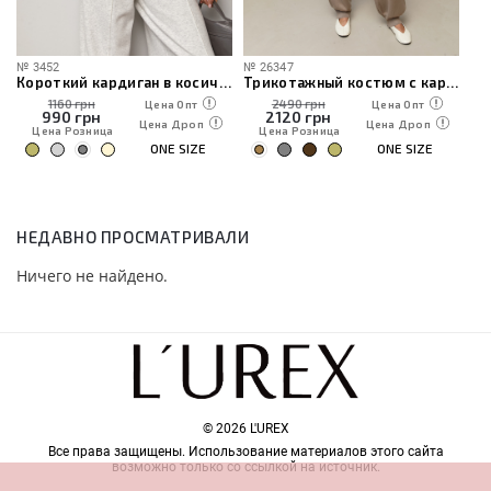
№
3452
№
26347
№
говицами
Короткий кардиган в косички
Трикотажный костюм с кардиганом, топом и брюками
1160 грн
2490 грн
Цена Опт
Цена Опт
990
грн
2120
грн
Цена Дроп
Цена Дроп
Цена Розница
Цена Розница
ONE SIZE
ONE SIZE
НЕДАВНО ПРОСМАТРИВАЛИ
Ничего не найдено.
© 2026 L'UREX
Все права защищены. Использование материалов этого сайта
возможно только со ссылкой на источник.