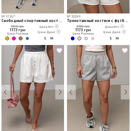
№
31267
№
30269
Свободный спортивный костюм из футболки и шорт
Трикотажный костюм с футболкой и шортами
1950 грн
2100 грн
Цена Опт
Цена Опт
1173
грн
1173
грн
Цена Дроп
Цена Дроп
Цена Розница
Цена Розница
S
M
S
M