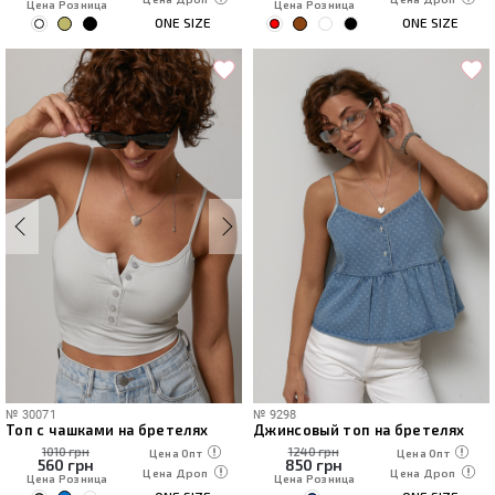
Цена Розница
Цена Розница
ONE SIZE
ONE SIZE
№
30071
№
9298
Топ с чашками на бретелях
Джинсовый топ на бретелях
1010 грн
1240 грн
Цена Опт
Цена Опт
560
грн
850
грн
Цена Дроп
Цена Дроп
Цена Розница
Цена Розница