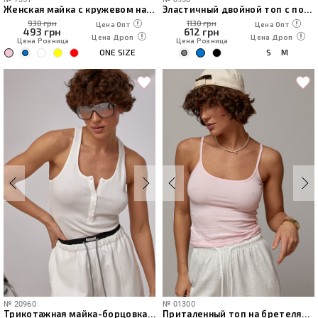
Женская майка с кружевом на бретелях
Эластичный двойной топ с поролоновыми чашечками
930 грн
1130 грн
Цена Опт
Цена Опт
493
грн
612
грн
Цена Дроп
Цена Дроп
Цена Розница
Цена Розница
ONE SIZE
S
M
№
20960
№
01300
Трикотажная майка-борцовка с пуговицами на горловине
Приталенный топ на бретелях с кружевом