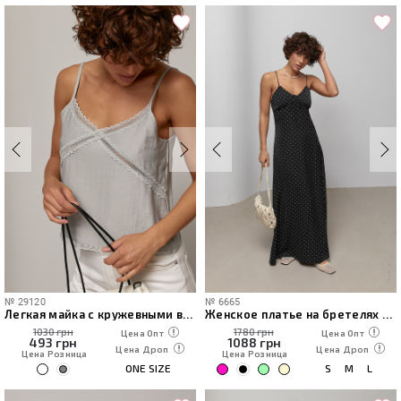
№
29120
№
6665
Легкая майка с кружевными вставками
Женское платье на бретелях в горох с кружевом
1030 грн
1780 грн
Цена Опт
Цена Опт
493
грн
1088
грн
Цена Дроп
Цена Дроп
Цена Розница
Цена Розница
ONE SIZE
S
M
L