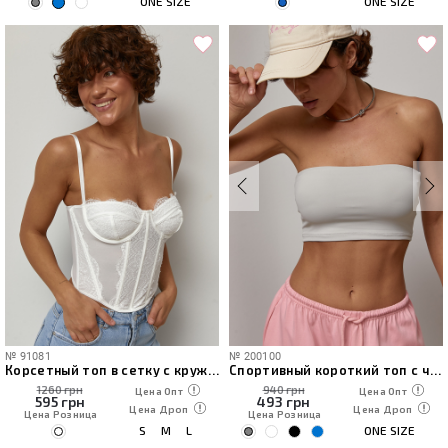
ONE SIZE
ONE SIZE
№
91081
№
200100
Корсетный топ в сетку с кружевом
Спортивный короткий топ с чашечками
1260 грн
940 грн
Цена Опт
Цена Опт
595
грн
493
грн
Цена Дроп
Цена Дроп
Цена Розница
Цена Розница
S
M
L
ONE SIZE