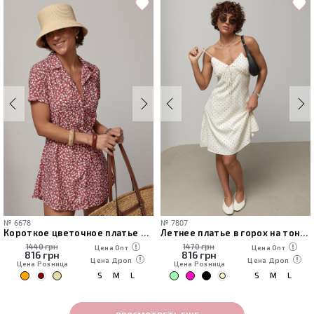
№
6678
№
7807
Короткое цветочное платье с воротничком
Летнее платье в горох на тонких бретелях
1440 грн
1470 грн
Цена Опт
Цена Опт
816
грн
816
грн
Цена Дроп
Цена Дроп
Цена Розница
Цена Розница
S
M
L
S
M
L