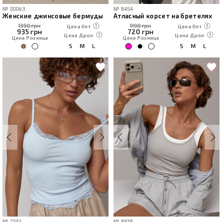
№
00063
№
8454
Женские джинсовые бермуды
Атласный корсет на бретелях
1390 грн
1190 грн
Цена Опт
Цена Опт
935
грн
720
грн
Цена Дроп
Цена Дроп
Цена Розница
Цена Розница
S
M
L
S
M
L
№
7351
№
8938