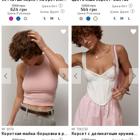
1190 грн
1260 грн
Цена Опт
Цена Опт
624
грн
544
грн
Цена Дроп
Цена Дроп
Цена Розница
Цена Розница
S
M
L
S
M
L
№
3070
№
706250
Короткая майка-борцовка в рубчик
Корсет с деликатным кружевом
690 грн
1280 грн
Цена Опт
Цена Опт