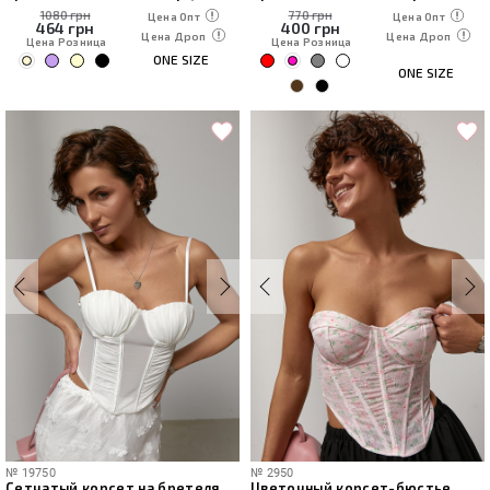
1080 грн
770 грн
Цена Опт
Цена Опт
464
грн
400
грн
Цена Дроп
Цена Дроп
Цена Розница
Цена Розница
ONE SIZE
ONE SIZE
№
19750
№
2950
Сетчатый корсет на бретелях с поролоновыми чашечками
Цветочный корсет-бюстье