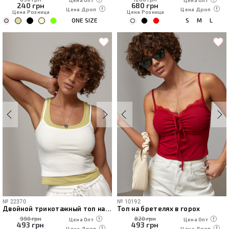
240
грн
680
грн
Цена Дроп
Цена Дроп
Цена Розница
Цена Розница
ONE SIZE
S
M
L
№
22370
№
10192
Двойной трикотажный топ на бретелях
Топ на бретелях в горох
990 грн
820 грн
Цена Опт
Цена Опт
493
грн
493
грн
Цена Дроп
Цена Дроп