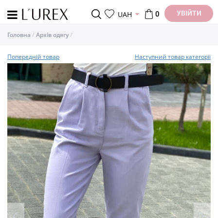
УВІЙТИ
UAH
0
Головна
Архів одягу
Попередній товар
Наступний товар категорії