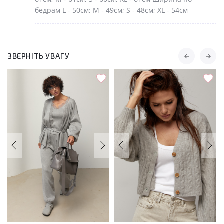
бедрам L - 50см; M - 49см; S - 48см; XL - 54см
ЗВЕРНІТЬ УВАГУ