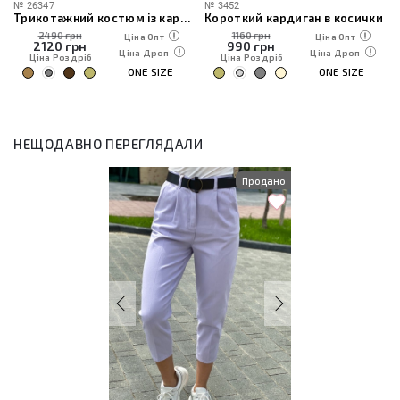
№
26347
№
3452
Трикотажний костюм із кардиганом, топом та штанами
Короткий кардиган в косички
2490 грн
1160 грн
Ціна Опт
Ціна Опт
2120
грн
990
грн
Ціна Дроп
Ціна Дроп
Ціна Роздріб
Ціна Роздріб
ONE SIZE
ONE SIZE
НЕЩОДАВНО ПЕРЕГЛЯДАЛИ
Продано