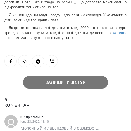
довгими. Пояс - #59; ззаду на резинці, що дозволяє максимально
підкреслити тонкість вашої талії.
Є кишені (дві накладні ззаду і два врізних спереду). У комплекті з
джинсами йде трендовий пояс.
Якщо ви не знали, які джинси в моді 2020, то тепер ви в курсі
трендів і знаєте, купити модні жіночі джинси дешево – в
каталозі
інтернет магазину жіночого одягу Lurex.
ЗАЛИШИТИ ВІДГУК
6
КОМЕНТАР
Юрчук Алина
June 23, 2020, 13:10
Молочный и лавандовый в размере С)