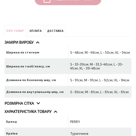
ПРО ТОВАР
ОПЛАТА
ДОСТАВКА
ЗАМІРИ ВИРОБУ
Ширина по стегнам
S - 48см; M - 49см; L - 50см; XL - 54см
S - 33-39см; M - 33,5-40см; L - 33-
Ширина по талії/поясу, см
41см; XL - 39-46см
Довжина по боковому шву, см
S - 91см; M - 91см; L - 92см; XL - 94см
Довжина по внутрішньому шву, см
S - 60см; M - 61см; L - 61см; XL - 61см
РОЗМІРНА СІТКА
ХАРАКТЕРИСТИКА ТОВАРУ
Бренд
PERRY
Країна
Туреччина