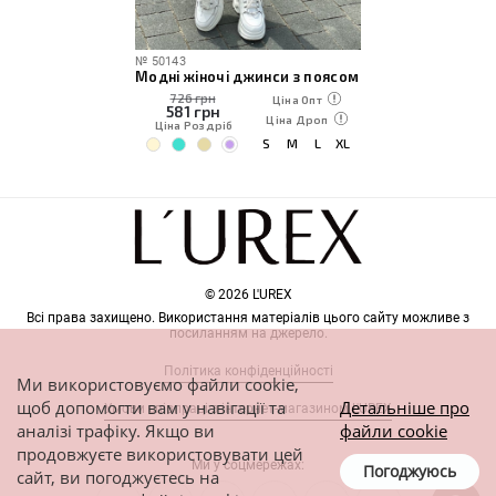
№
50143
Модні жіночі джинси з поясом
726 грн
Ціна Опт
581
грн
Ціна Дроп
Ціна Роздріб
S
M
L
XL
© 2026 L'UREX
Всі права захищено. Використання матеріалів цього сайту можливе з
посиланням на джерело.
Політика конфіденційності
Ми використовуємо файли cookie,
щоб допомогти вам у навігації та
Детальніше про
Умови співпраці з інтернет-магазином L'UREX
аналізі трафіку. Якщо ви
файли cookie
продовжуєте використовувати цей
Ми у соцмережах:
Погоджуюсь
сайт, ви погоджуєтесь на