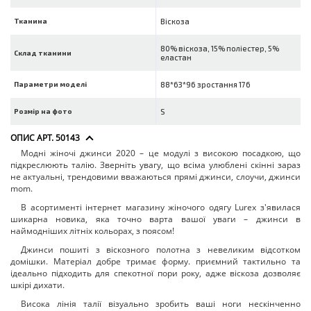
Тканина
Віскоза
80% віскоза, 15% поліестер, 5%
Склад тканини
еластан
Параметри моделі
88*63*96 зростання 176
Розмір на фото
S
ОПИС АРТ. 50143
Модні жіночі джинси 2020 – це модулі з високою посадкою, що
підкреслюють талію. Зверніть увагу, що всіма улюблені скінні зараз
не актуальні, трендовими вважаються прямі джинси, слоучи, джинси
mom.
В асортименті інтернет магазину жіночого одягу Lurex з'явилася
шикарна новика, яка точно варта вашої уваги – джинси в
наймодніших літніх кольорах, з поясом!
Джинси пошиті з віскозного полотна з невеликим відсотком
домішки. Матеріал добре тримає форму. приємний тактильно та
ідеально підходить для спекотної пори року, адже віскоза дозволяє
шкірі дихати.
Висока лінія талії візуально зробить ваші ноги нескінченно