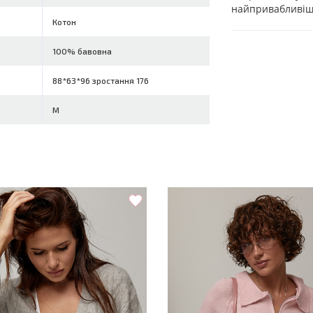
найпривабливіш
Котон
100% бавовна
88*63*96 зростання 176
M