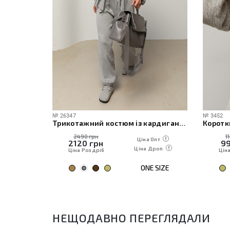
№
26347
№
3452
Трикотажний костюм із кардиганом, топом та штанами
Короткий кардиган в к
2490 грн
1160 грн
Ціна Опт
2120
грн
990
грн
Ціна Дроп
Ц
Ціна Роздріб
Ціна Роздріб
ONE SIZE
НЕЩОДАВНО ПЕРЕГЛЯДАЛИ