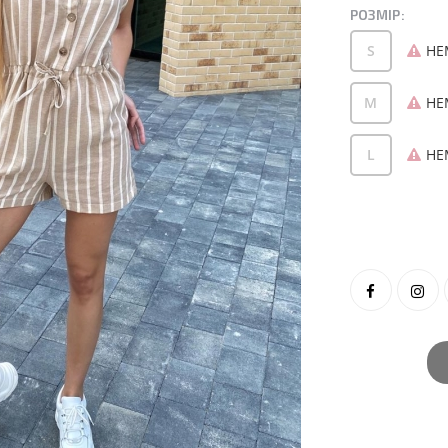
РОЗМІР:
S
НЕ
M
НЕ
L
НЕ