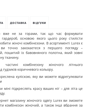
ТА
ДОСТАВКА
ВІДГУКИ
то вже не за горами, так що час формувати
й гардероб, основою якого цього року стилісти
обити жіночі комбінезони. В асортименті Lurex є
 ви точно закохаєтеся з першого погляду –
ій, пошитий їх бавовняного полотна, який зовні
ну тканину.
 частині комбінезону жіночого літнього
д гудзиків коричневого кольору.
ідкреслена куліскою, яку ви можете відрегулювати
ки
 міні підкреслять красу ваших ніг – для літа це
ду.
ернет магазину жіночого одягу Lurex ви зможете
ти комбінезон жіночий, а також інші вбрання за