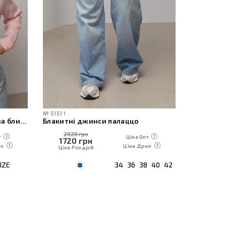
511
№
60471
китні джинси палаццо
2020 грн
1230 грн
Ціна Опт
Цін
1720
грн
1050
грн
Ціна Дроп
Ціна
Ціна Роздріб
Ціна Роздріб
34
36
38
40
42
ON