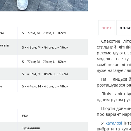
ОПИС
ОПЛА
см
S - 77см; M - 79см; L - 82см
Спекотне лі
кавів
стильний літні
S - 42см; M - 44см; L - 46см
рекомендують зр
модель. в яку
S - 77см; M - 79см; L - 82см
комбінезон літн
дуже нагадує лля
S - 48см; M - 49см; L - 52см
На лицьовій
розташувався ря
см
S - 44см; M - 46см; L - 48см
Лінія талії п
одним рухом ру
Шорти довжини
про варіант наря
EKA
У
каталозі
інт
Туреччина
вибрати та купи