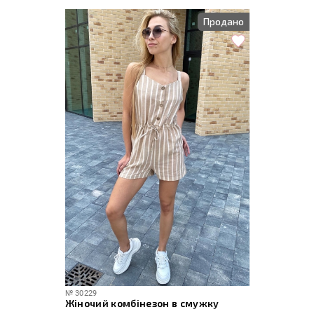
Продано
№
30229
Жіночий комбінезон в смужку