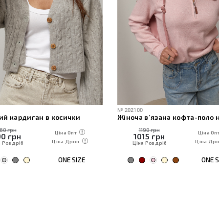
№
202100
№
51
осички
Жіноча в’язана кофта-поло на блискавці
Бла
1190 грн
Ціна Опт
Ціна Опт
1015
грн
іна Дроп
Ціна Дроп
Ціна Роздріб
ONE SIZE
ONE SIZE