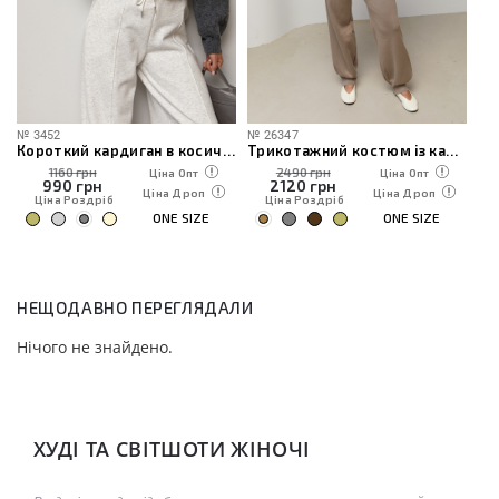
№
3452
№
26347
№
иками
Короткий кардиган в косички
Трикотажний костюм із кардиганом, топом та штанами
1160 грн
2490 грн
Ціна Опт
Ціна Опт
990
грн
2120
грн
Ціна Дроп
Ціна Дроп
Ціна Роздріб
Ціна Роздріб
ONE SIZE
ONE SIZE
НЕЩОДАВНО ПЕРЕГЛЯДАЛИ
Нічого не знайдено.
ХУДІ ТА СВІТШОТИ ЖІНОЧІ