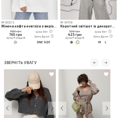
№
8023-2
№
54708
Жіноча кофта oversize з вирізами на плечах
Короткий світшот із декоративними швами та блискавкою на горловині
1180 грн
500 грн
Ціна Опт
Ціна Опт
765
грн
425
грн
Ціна Дроп
Ціна Дроп
Ціна Роздріб
Ціна Роздріб
ONE SIZE
M
L
ЗВЕРНІТЬ УВАГУ