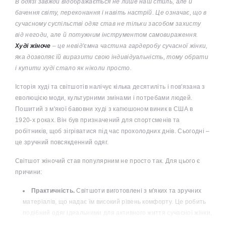
В одязі завжди відображається не лише наш стиль, але й
бачення світу, переконання і навіть настрій. Це означає, що в
сучасному суспільстві одяг став не тільки засобом захисту
від негоди, але й потужним інструментом самовираження.
Худі жіноче
– це невід'ємна частина гардеробу сучасної жінки,
яка дозволяє їй виразити свою індивідуальність, тому обрати
і купити худі стало як ніколи просто.
Історія худі та світшотів налічує кілька десятиліть і пов'язана з
еволюцією моди, культурними змінами і потребами людей.
Пошитий з м'якої бавовни худі з капюшоном виник в США в
1920-х роках. Він був призначений для спортсменів та
робітників, щоб зігріватися під час прохолодних днів. Сьогодні –
це зручний повсякденний одяг.
Світшот жіночий став популярним не просто так. Для цього є
причини:
Практичність.
Світшоти виготовлені з м'яких та зручних
матеріалів, що надає їм високий рівень комфорту. Це робить
подібний одяг ідеальними для активного життя сучасної жінки,
незалежно від її заняття. Будь це спорт, прогулянки по місту