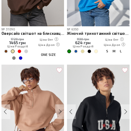
№
31090
№
6350
Оверсайз світшот на блискавці зі стійкою
Жіночий трикотажний світшот з яскравим принтом
1720 грн
1130 грн
Ціна Опт
Ціна Опт
1465
грн
624
грн
Ціна Дроп
Ціна Дроп
Ціна Роздріб
Ціна Роздріб
S
M
L
ONE SIZE