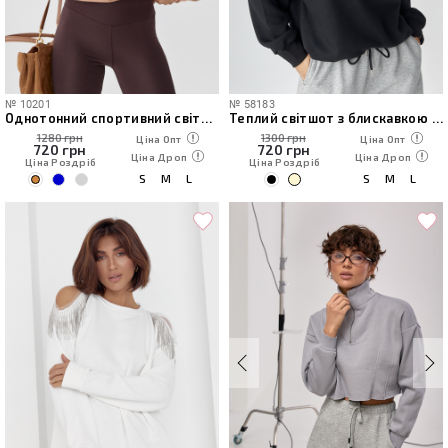
№
10201
№
58183
Однотонний спортивний світшот з начосом
Теплий світшот з блискавкою на комірі
1280 грн
1300 грн
Ціна Опт
Ціна Опт
720
грн
720
грн
Ціна Дроп
Ціна Дроп
Ціна Роздріб
Ціна Роздріб
S
M
L
S
M
L