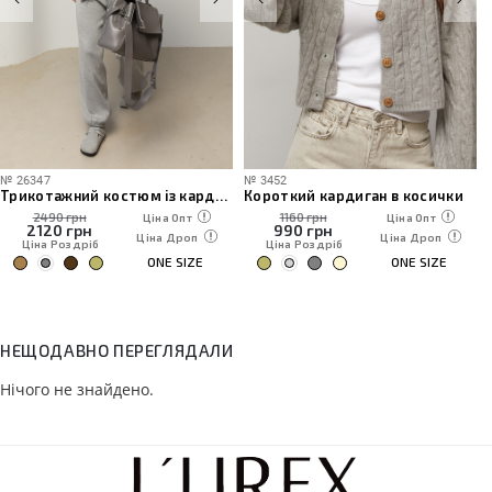
№
26347
№
3452
Трикотажний костюм із кардиганом, топом та штанами
Короткий кардиган в косички
2490 грн
1160 грн
Ціна Опт
Ціна Опт
2120
грн
990
грн
Ціна Дроп
Ціна Дроп
Ціна Роздріб
Ціна Роздріб
ONE SIZE
ONE SIZE
НЕЩОДАВНО ПЕРЕГЛЯДАЛИ
Нічого не знайдено.