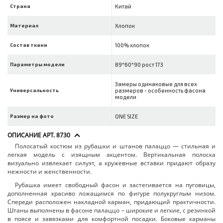
Страна
Китай
Материал
Хлопок
Состав ткани
100% хлопок
Параметры модели
89*60*90 рост 173
Замеры одинаковые для всех
Универсальность
размеров - особенность фасона
модели
Размер на фото
ONE SIZE
ОПИСАНИЕ АРТ. 8730
Полосатый костюм из рубашки и штанов палаццо — стильная и
легкая модель с изящным акцентом. Вертикальная полоска
визуально извлекает силуэт, а кружевные вставки придают образу
нежности и женственности.
Рубашка имеет свободный фасон и застегивается на пуговицы,
дополненная красиво ложащимся по фигуре полукруглым низом.
Спереди расположен накладной карман, придающий практичности.
Штаны выполнены в фасоне палаццо – широкие и легкие, с резинкой
в поясе и завязками для комфортной посадки. Боковые карманы