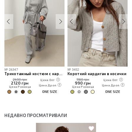
№
26347
№
3452
Трикотажный костюм с кардиганом, топом и брюками
Короткий кардиган в косички
2490 грн
1160 грн
Цена Опт
Цена Опт
2120
грн
990
грн
Цена Дроп
Цена Дроп
Цена Розница
Цена Розница
ONE SIZE
ONE SIZE
НЕДАВНО ПРОСМАТРИВАЛИ