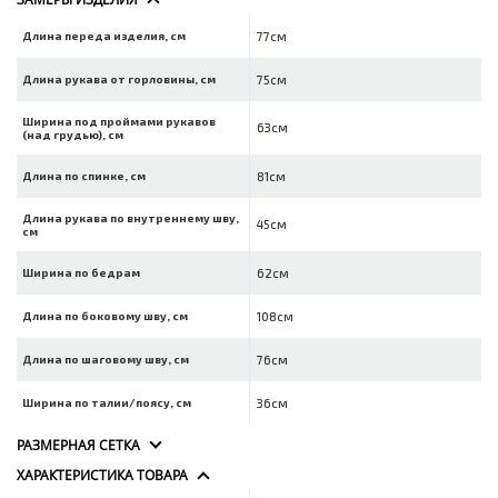
Длина переда изделия, см
77см
Длина рукава от горловины, см
75см
Ширина под проймами рукавов
63см
(над грудью), см
Длина по спинке, см
81см
Длина рукава по внутреннему шву,
45см
см
Ширина по бедрам
62см
Длина по боковому шву, см
108см
Длина по шаговому шву, см
76см
Ширина по талии/поясу, см
36см
РАЗМЕРНАЯ СЕТКА
ХАРАКТЕРИСТИКА ТОВАРА