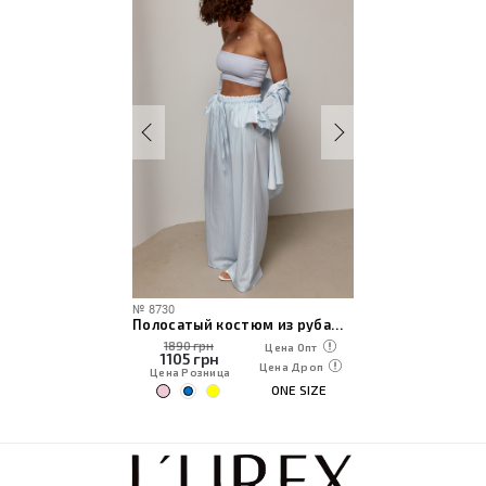
№
8730
Полосатый костюм из рубашки и штанов палаццо
1890 грн
Цена Опт
1105
грн
Цена Дроп
Цена Розница
ONE SIZE