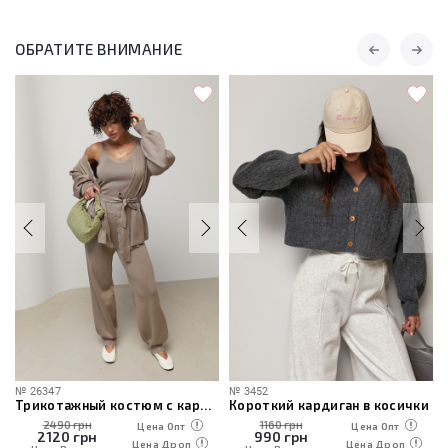
ОБРАТИТЕ ВНИМАНИЕ
№
26347
№
3452
Трикотажный костюм с кардиганом, топом и брюками
Короткий кардиган в косички
2490 грн
1160 грн
Цена Опт
Цена Опт
2120
грн
990
грн
Цена Дроп
Цена Дроп