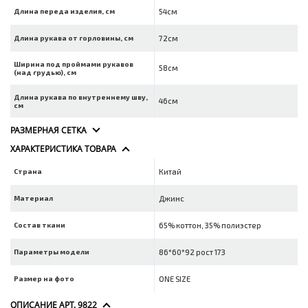
Длина переда изделия, см
54см
Длина рукава от горловины, см
72см
Ширина под проймами рукавов
58см
(над грудью), см
Длина рукава по внутреннему шву,
46см
см
РАЗМЕРНАЯ СЕТКА
ХАРАКТЕРИСТИКА ТОВАРА
Страна
Китай
Материал
Джинс
Состав ткани
65% коттон, 35% полиэстер
Параметры модели
86*60*92 рост 173
Размер на фото
ONE SIZE
ОПИСАНИЕ АРТ. 9822