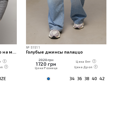
№
51511
№
60471
Женская вязаная кофта-поло на молнии
Голубые джинсы палаццо
2020 грн
1230
т
Цена Опт
1720
грн
1050
оп
Цена Дроп
Цена Розница
Цена Р
IZE
34
36
38
40
42