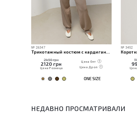
№
26347
№
3452
ече
Трикотажный костюм с кардиганом, топом и брюками
Коротк
2490 грн
1
 Опт
Цена Опт
2120
грн
9
Дроп
Цена Дроп
Цена Розница
Цен
E SIZE
ONE SIZE
НЕДАВНО ПРОСМАТРИВАЛИ