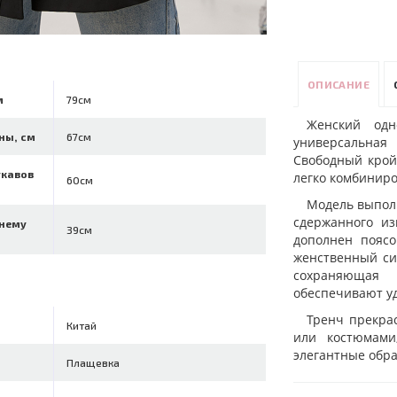
ОПИСАНИЕ
м
79см
Женский од
ны, см
67см
универсальная
Свободный крой
укавов
легко комбиниро
60см
Модель выполн
сдержанного из
ннему
39см
дополнен пояс
женственный си
сохраняющая 
обеспечивают уд
Тренч прекра
Китай
или костюмами
элегантные обра
Плащевка