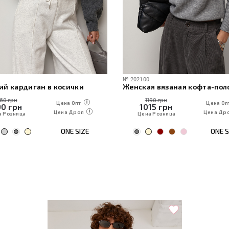
№
202100
ий кардиган в косички
160 грн
1190 грн
Цена Опт
Цена Оп
90
грн
1015
грн
Цена Дроп
Цена Др
а Розница
Цена Розница
ONE SIZE
ONE S