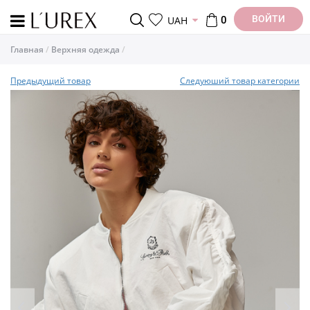
ВОЙТИ
UAH
0
Главная
Верхняя одежда
Предыдущий товар
Следуюший товар категории