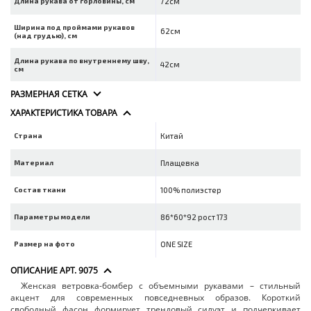
Длина рукава от горловины, см
72см
Ширина под проймами рукавов
62см
(над грудью), см
Длина рукава по внутреннему шву,
42см
см
РАЗМЕРНАЯ СЕТКА
ХАРАКТЕРИСТИКА ТОВАРА
Страна
Китай
Материал
Плащевка
Состав ткани
100% полиэстер
Параметры модели
86*60*92 рост 173
Размер на фото
ONE SIZE
ОПИСАНИЕ АРТ. 9075
Женская ветровка-бомбер с объемными рукавами – стильный
акцент для современных повседневных образов. Короткий
свободный фасон формирует трендовый силуэт и подчеркивает