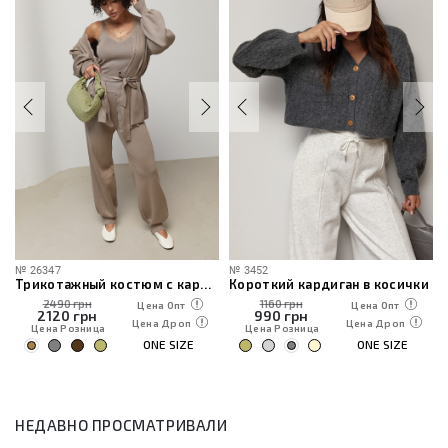
№
26347
№
3452
Трикотажный костюм с кардиганом, топом и брюками
Короткий кардиган в косички
2490 грн
1160 грн
Цена Опт
Цена Опт
2120
грн
990
грн
Цена Дроп
Цена Дроп
Цена Розница
Цена Розница
ONE SIZE
ONE SIZE
НЕДАВНО ПРОСМАТРИВАЛИ