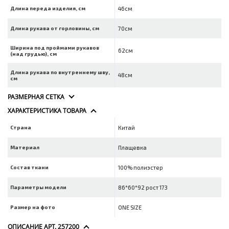
Длина переда изделия, см
46см
Длина рукава от горловины, см
70см
Ширина под проймами рукавов
62см
(над грудью), см
Длина рукава по внутреннему шву,
48см
см
РАЗМЕРНАЯ СЕТКА
ХАРАКТЕРИСТИКА ТОВАРА
Страна
Китай
Материал
Плащевка
Состав ткани
100% полиэстер
Параметры модели
86*60*92 рост 173
Размер на фото
ONE SIZE
ОПИСАНИЕ АРТ. 257200