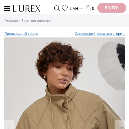
ВОЙТИ
UAH
0
Главная
Верхняя одежда
Предыдущий товар
Следуюший товар категории