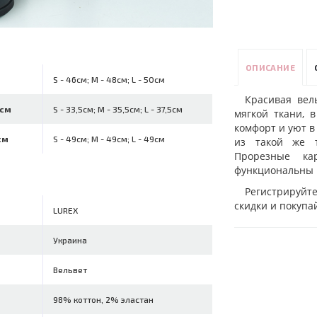
ОПИСАНИЕ
S - 46см; M - 48см; L - 50см
Красивая вел
 см
S - 33,5см; M - 35,5см; L - 37,5см
мягкой ткани, 
комфорт и уют в
см
S - 49см; M - 49см; L - 49см
из такой же т
Прорезные ка
функциональны 
Регистрируйт
скидки и покупа
LUREX
Украина
Вельвет
98% коттон, 2% эластан