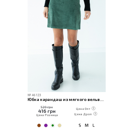
№
46123
Юбка карандаш из мягкого вельвета
520 грн
Цена Опт
416
грн
Цена Дроп
Цена Розница
S
M
L