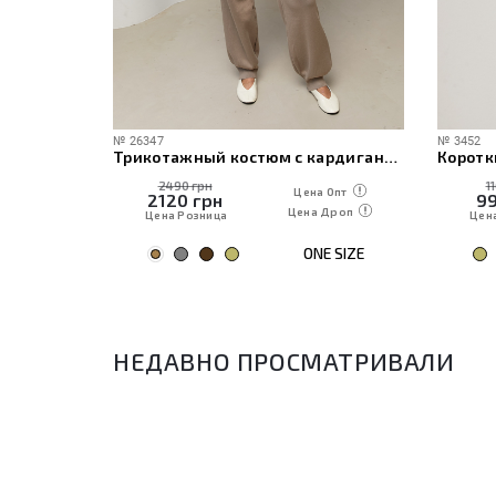
№
26347
№
3452
ече
Трикотажный костюм с кардиганом, топом и брюками
Коротк
2490 грн
1
 Опт
Цена Опт
2120
грн
9
Дроп
Цена Дроп
Цена Розница
Цен
E SIZE
ONE SIZE
НЕДАВНО ПРОСМАТРИВАЛИ