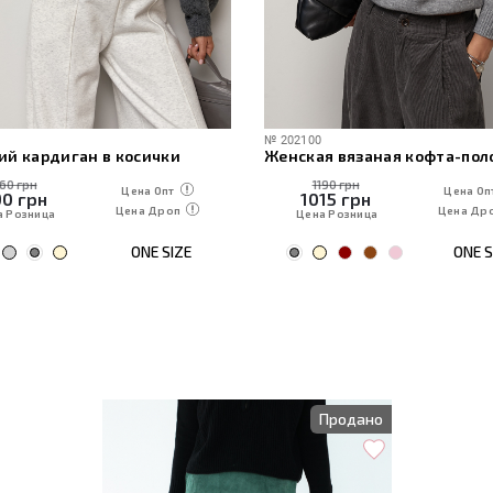
№
202100
ий кардиган в косички
160 грн
1190 грн
Цена Опт
Цена Оп
90
грн
1015
грн
Цена Дроп
Цена Др
а Розница
Цена Розница
ONE SIZE
ONE S
Продано