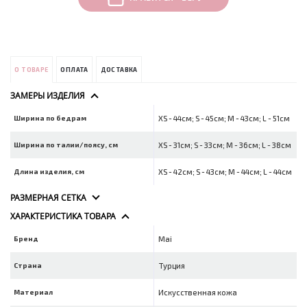
О ТОВАРЕ
ОПЛАТА
ДОСТАВКА
ЗАМЕРЫ ИЗДЕЛИЯ
Ширина по бедрам
XS - 44см; S - 45см; M - 43см; L - 51см
Ширина по талии/поясу, см
XS - 31см; S - 33см; M - 36см; L - 38см
Длина изделия, см
XS - 42см; S - 43см; M - 44см; L - 44см
РАЗМЕРНАЯ СЕТКА
ХАРАКТЕРИСТИКА ТОВАРА
Бренд
Mai
Страна
Турция
Материал
Искусственная кожа