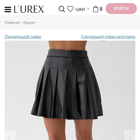
ВОЙТИ
UAH
0
Главная
Архив
Предыдущий товар
Следуюший товар категории