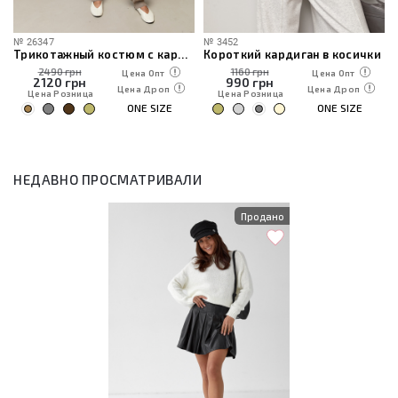
№
26347
№
3452
Трикотажный костюм с кардиганом, топом и брюками
Короткий кардиган в косички
2490 грн
1160 грн
Цена Опт
Цена Опт
2120
грн
990
грн
Цена Дроп
Цена Дроп
Цена Розница
Цена Розница
ONE SIZE
ONE SIZE
НЕДАВНО ПРОСМАТРИВАЛИ
Продано