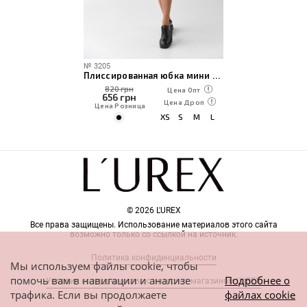
№
3205
Плиссированная юбка мини из экокожи
820 грн
Цена Опт
656
грн
Цена Дроп
Цена Розница
XS
S
M
L
© 2026 L'UREX
Все права защищены. Использование материалов этого сайта
возможно только со ссылкой на источник.
Политика конфиденциальности
Мы используем файлы cookie, чтобы
помочь вам в навигации и анализе
Подробнее о
Условия сотрудничества с интернет-магазином L'UREX
трафика. Если вы продолжаете
файлах cookie