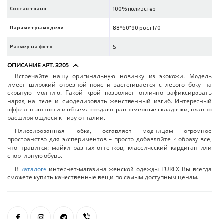
Состав ткани
100% полиэстер
Параметры модели
88*60*90 рост 170
Размер на фото
S
ОПИСАНИЕ АРТ. 3205
Встречайте нашу оригинальную новинку из экокожи. Модель
имеет широкий отрезной пояс и застегивается с левого боку на
скрытую молнию. Такой крой позволяет отлично зафиксировать
наряд на теле и смоделировать женственный изгиб. Интересный
эффект пышности и объема создают равномерные складочки, плавно
расширяющиеся к низу от талии.
Плиссированная юбка, оставляет модницам огромное
пространство для экспериментов – просто добавляйте к образу все,
что нравится: майки разных оттенков, классический кардиган или
спортивную обувь.
В
каталоге
интернет-магазина женской одежды L’UREX Вы всегда
сможете купить качественные вещи по самым доступным ценам.