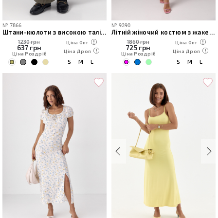
№
7866
№
9390
Штани-кюлоти з високою талією
Літній жіночий костюм з жакетом та шортами
1230 грн
1860 грн
Ціна Опт
Ціна Опт
637
грн
725
грн
Ціна Дроп
Ціна Дроп
Ціна Роздріб
Ціна Роздріб
S
M
L
S
M
L