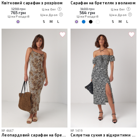
Квітковий сарафан з розрізом
Сарафан на бретелях з воланом
1290 грн
1400 грн
Ціна Опт
Ціна Опт
765
грн
564
грн
Ціна Дроп
Ціна Дроп
Ціна Роздріб
Ціна Роздріб
S
M
L
S
M
L
№
4667
№
1419
Леопардовий сарафан на бретелях-резинках
Силуетна сукня з відкритими плечима з візерунком під зебру