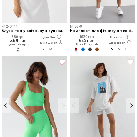
№
240411
№
2679
Блуза-топ у квіточку з рукавами-ліхтариками
Комплект для фітнесу в техніці тай-дай
580 грн
1620 грн
Ціна Опт
Ціна Опт
289
грн
625
грн
Ціна Дроп
Ціна Дроп
Ціна Роздріб
Ціна Роздріб
S
M
L
S
M
L