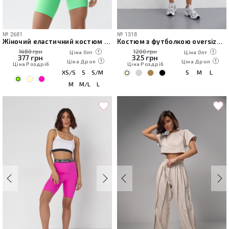
№
2681
№
1318
Жіночий еластичний костюм з велосипедками і топом
Костюм з футболкою oversize та велосипедками
1480 грн
1200 грн
Ціна Опт
Ціна Опт
377
грн
325
грн
Ціна Дроп
Ціна Дроп
Ціна Роздріб
Ціна Роздріб
XS/S
S
S/M
S
M
L
M
M/L
L