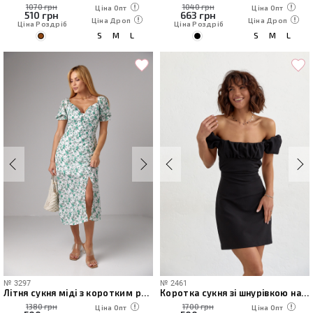
1070 грн
1040 грн
Ціна Опт
Ціна Опт
510
грн
663
грн
Ціна Дроп
Ціна Дроп
Ціна Роздріб
Ціна Роздріб
S
M
L
S
M
L
№
3297
№
2461
Літня сукня міді з коротким рукавом та відкритими плечима
Коротка сукня зі шнурівкою на спині
1380 грн
1700 грн
Ціна Опт
Ціна Опт