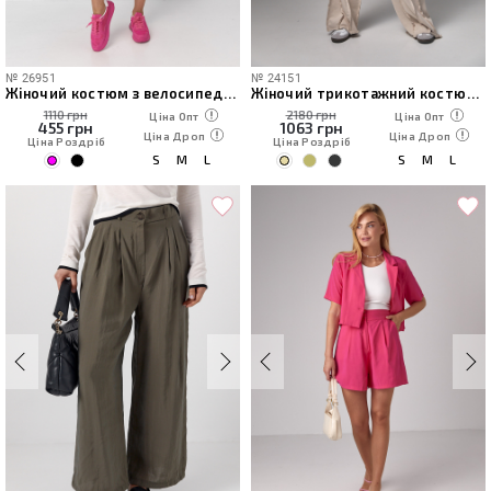
№
26951
№
24151
Жіночий костюм з велосипедними шортами та топом
Жіночий трикотажний костюм у стилі grunge
1110 грн
2180 грн
Ціна Опт
Ціна Опт
455
грн
1063
грн
Ціна Дроп
Ціна Дроп
Ціна Роздріб
Ціна Роздріб
S
M
L
S
M
L