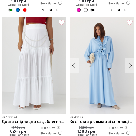
500
грн
500
грн
Ціна Дроп
Ціна Дроп
Ціна Роздріб
Ціна Роздріб
S
M
L
S
M
L
№
100624
№
40124
Довга спідниця з оздобленням із перлів
Костюм з рюшами зі спідниці та блузи
1770 грн
2290 грн
Ціна Опт
Ціна Опт
624
грн
1280
грн
Ціна Дроп
Ціна Дроп
Ціна Роздріб
Ціна Роздріб