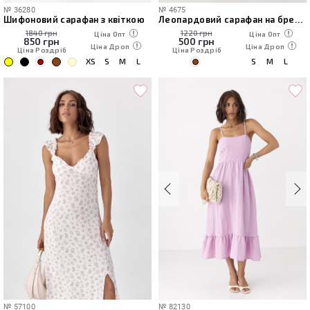
№
36280
№
4675
Шифоновий сарафан з квіткою
Леопардовий сарафан на бретелях із оголеною спиною
1840 грн
1220 грн
Ціна Опт
Ціна Опт
850
грн
500
грн
Ціна Дроп
Ціна Дроп
Ціна Роздріб
Ціна Роздріб
XS
S
M
L
S
M
L
№
57100
№
82130