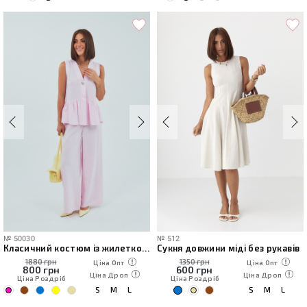
№
50030
№
512
Класичний костюм із жилеткою з оборками та штанами
Сукня довжини міді без рукавів
1880 грн
1350 грн
Ціна Опт
Ціна Опт
800
грн
600
грн
Ціна Дроп
Ціна Дроп
Ціна Роздріб
Ціна Роздріб
S
M
L
S
M
L