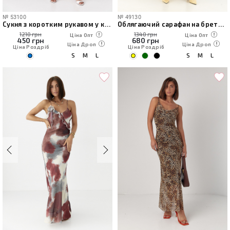
№
53100
№
49130
Сукня з коротким рукавом у квітку
Облягаючий сарафан на бретелях
1210 грн
1340 грн
Ціна Опт
Ціна Опт
450
грн
680
грн
Ціна Дроп
Ціна Дроп
Ціна Роздріб
Ціна Роздріб
S
M
L
S
M
L