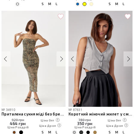
S
M
L
S
M
L
№
34910
№
87831
Приталена сукня міді без бретелей
Короткий жіночий жилет у смужку на гудзиках
920 грн
780 грн
Ціна Опт
Ціна Опт
464
грн
350
грн
Ціна Дроп
Ціна Дроп
Ціна Роздріб
Ціна Роздріб
S
M
L
S
M
L