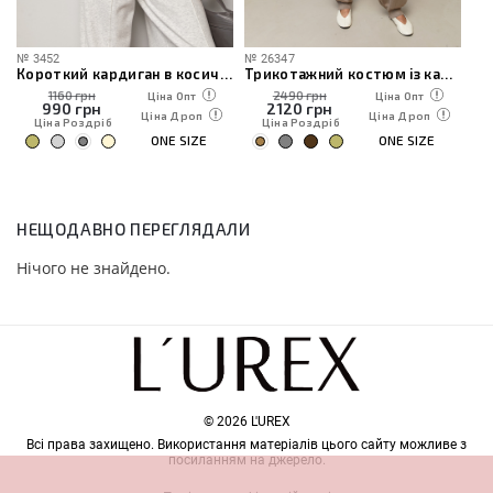
№
3452
№
26347
№
иками
Короткий кардиган в косички
Трикотажний костюм із кардиганом, топом та штанами
1160 грн
2490 грн
Ціна Опт
Ціна Опт
990
грн
2120
грн
Ціна Дроп
Ціна Дроп
Ціна Роздріб
Ціна Роздріб
ONE SIZE
ONE SIZE
НЕЩОДАВНО ПЕРЕГЛЯДАЛИ
Нічого не знайдено.
© 2026 L'UREX
Всі права захищено. Використання матеріалів цього сайту можливе з
посиланням на джерело.