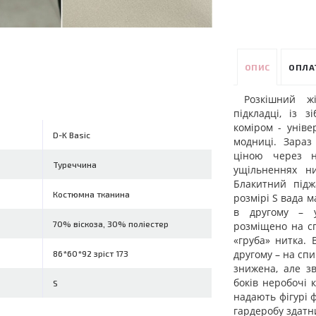
ОПИС
ОПЛА
Розкішний ж
підкладці, із 
коміром - уніве
D-K Basic
модниці. Зара
ціною через н
Туреччина
ущільненнях ни
Блакитний підж
Костюмна тканина
розмірі S вада м
в другому – у
70% віскоза, 30% поліестер
розміщено на сп
«груба» нитка. 
другому – на спи
86*60*92 зріст 173
знижена, але зв
боків неробочі 
S
надають фігурі 
гардеробу здатн