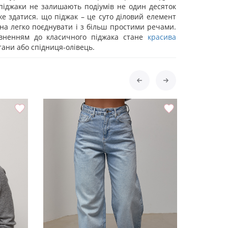
піджаки не залишають подіумів не один десяток
оже здатися. що піджак – це суто діловий елемент
на легко поєднувати і з більш простими речами.
вненням до класичного піджака стане
красива
штани або спідниця-олівець.