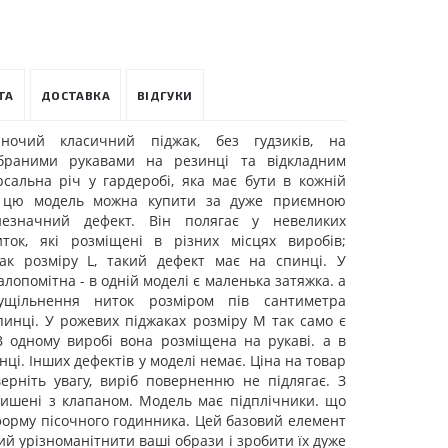
ТА
ДОСТАВКА
ВІДГУКИ
іночий класичний піджак, без гудзиків, на
зібраними рукавами на резинці та відкладним
рсальна річ у гардеробі, яка має бути в кожній
з цю модель можна купити за дуже приємною
езначний дефект. Він полягає у невеликих
ток, які розміщені в різних місцях виробів;
ак розміру L, такий дефект має на спинці. У
алопомітна - в одній моделі є маленька затяжка. а
щільнення ниток розміром пів сантиметра
инці. У рожевих піджаках розміру M так само є
В одному виробі вона розміщена на рукаві. а в
нці. Інших дефектів у моделі немає. Ціна на товар
ерніть увагу, виріб поверненню не підлягає. З
кишені з клапаном. Модель має підплічники. що
форму пісочного годинника. Цей базовий елемент
ий урізноманітнити ваші образи і зробити їх дуже