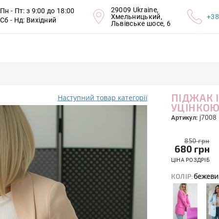
29009 Ukraine,
Пн - Пт: з 9:00 до 18:00
Хмельницький,
+38
Сб - Нд: Вихідний
Львівське шосе, 6
ПІДЖАК 
Наступний товар категорії
УЦІНКО
j7008
Артикул:
850 грн
680
грн
ЦІНА РОЗДРІБ
бежеви
КОЛІР: