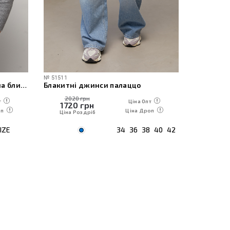
№
51511
№
60471
Жіноча в’язана кофта-поло на блискавці
Блакитні джинси палаццо
2020 грн
1230
т
Ціна Опт
1720
грн
1050
оп
Ціна Дроп
Ціна Роздріб
Ціна Р
IZE
34
36
38
40
42