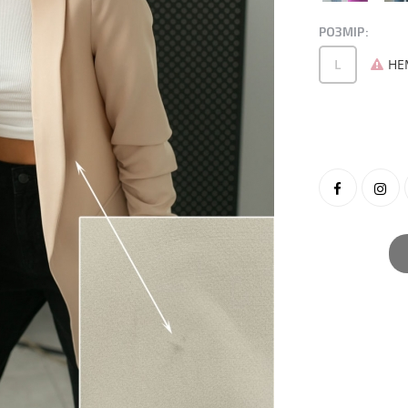
РОЗМІР:
L
НЕ