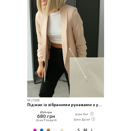
№
j7008
Піджак із зібраними рукавами з уцінкою
850 грн
Ціна Опт
680
грн
Ціна Дроп
Ціна Роздріб
S
M
L