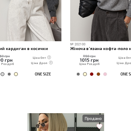
№
202100
ий кардиган в косички
160 грн
1190 грн
Ціна Опт
Ціна Оп
90
грн
1015
грн
Ціна Дроп
Ціна Др
а Роздріб
Ціна Роздріб
ONE SIZE
ONE S
Продано