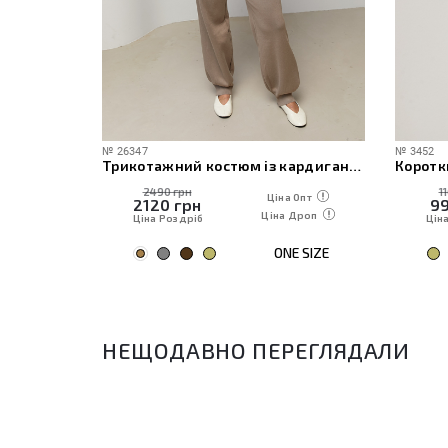
№
26347
№
3452
чі
Трикотажний костюм із кардиганом, топом та штанами
Коротк
2490 грн
1
 Опт
Ціна Опт
2120
грн
9
Дроп
Ціна Дроп
Ціна Роздріб
Цін
E SIZE
ONE SIZE
НЕЩОДАВНО ПЕРЕГЛЯДАЛИ