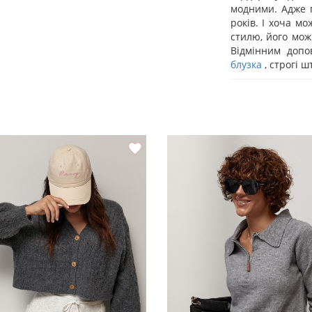
модними. Адже 
років. І хоча м
стилю, його мож
Відмінним допо
блузка
, строгі 