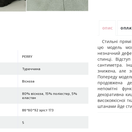
ОПИС
ОПЛА
Стильні прямі
цю модель мо
незначний дефек
PERRY
спинці. Відсту
сантиметра. Ін
Туреччина
знижена, але з
Попереду модель
Віскоза
продовжена де
непомітні фун
80% віскоза, 15% поліестер, 5%
декоративна ки
еластан
високоякісної тк
штанами йде сти
86*60*92 зріст 173
S