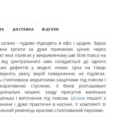
ТА
ДОСТАВКА
ВІДГУКИ
 штани - чудово підходять в офіс і щодня. Зараз
жна купити за дуже приємною ціною через
т якої полягає у викривленому шві біля пояса на
п від центрального шва складається до одного
ших дефектів у моделі немає. Ціна на товар
верніть увагу, виріб поверненню не підлягає.
 стилізована акуратними защипами під поясом і
коративною стрілкою. З боків розташовані
кціональні кишені. ззаду присутня маленька
шенька і виточення під поясом.
Штани
пошиті з
анини і дуже практичні в носінні. У комплекті зі
льний ремінець красиво стилізований перлами.