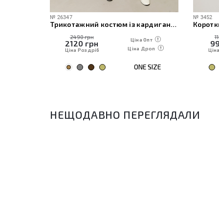
№
26347
№
3452
чі
Трикотажний костюм із кардиганом, топом та штанами
Коротк
2490 грн
1
 Опт
Ціна Опт
2120
грн
9
Дроп
Ціна Дроп
Ціна Роздріб
Цін
E SIZE
ONE SIZE
НЕЩОДАВНО ПЕРЕГЛЯДАЛИ