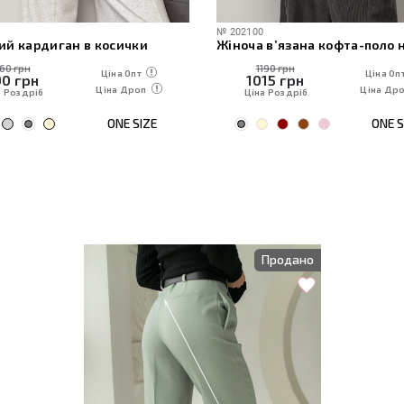
№
202100
ий кардиган в косички
160 грн
1190 грн
Ціна Опт
Ціна Оп
90
грн
1015
грн
Ціна Дроп
Ціна Др
а Роздріб
Ціна Роздріб
ONE SIZE
ONE S
Продано