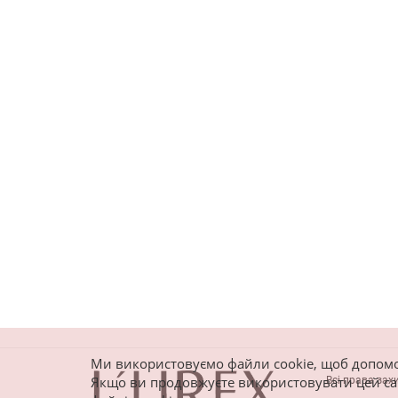
Ми використовуємо файли cookie, щоб допомогти
Якщо ви продовжуєте використовувати цей са
Всі права зах