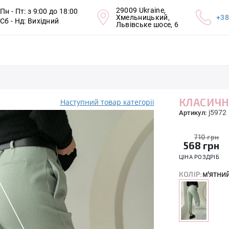
29009 Ukraine,
Пн - Пт: з 9:00 до 18:00
Хмельницький,
+38
Сб - Нд: Вихідний
Львівське шосе, 6
КЛАСИЧН
Наступний товар категорії
j5972
Артикул:
710 грн
568
грн
ЦІНА РОЗДРІБ
м'ятни
КОЛІР: