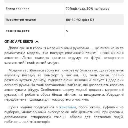
Склад тканини
70% віскоза, 30% поліестер
Параметри моделі
86*60*92 зріст 173
Розмір на фото
S
ОПИС АРТ. 88870
Довга сукня в горох із мереживними рукавами — це витончена та
романтична модель, яка поєднує класичний принт і ніжні жіночні
акценти. Легка тканина красиво струмує по фігурі, створюючи
елегантний і повітряний силует.
Модель застібається збоку на приховану блискавку, що забезпечує
акуратну посадку та комфорт у носінні. Від талії сукня плавно
розкльошується донизу, підкреслюючи жіночний силует і додаючи
легкості рухам. На талії розташовані зав’язки, які дозволяють красиво
акцентувати фігуру. Особливого шарму моделі додають мереживні
рукави, які роблять образ більш ніжним та вишуканим. Усередині
передбачена підкладка для комфортного носіння.
Сукня чудово поєднується з
жакетами
, босоніжками, туфлями на
підборах, мініатюрними аксесуарами або делікатними прикрасами,
допомагаючи створювати стильні образи для святкових подій,
побачень чи літніх вечорів.