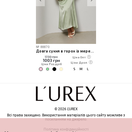
№
88870
Довга сукня в горох із мереживними рукавами
1730 грн
Ціна Опт
1003
грн
Ціна Дроп
Ціна Роздріб
S
M
L
© 2026 L'UREX
Всі права захищено. Використання матеріалів цього сайту можливе з
посиланням на джерело.
Політика конфіденційності