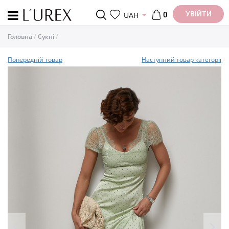
УВІЙТИ
UAH
0
Головна
Cукні
Попередній товар
Наступний товар категорії