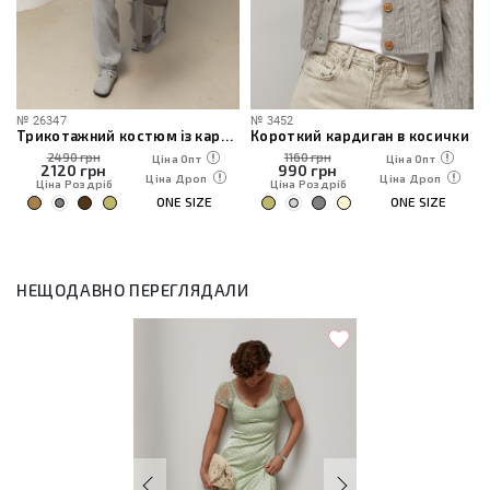
№
26347
№
3452
Трикотажний костюм із кардиганом, топом та штанами
Короткий кардиган в косички
2490 грн
1160 грн
Ціна Опт
Ціна Опт
2120
грн
990
грн
Ціна Дроп
Ціна Дроп
Ціна Роздріб
Ціна Роздріб
ONE SIZE
ONE SIZE
НЕЩОДАВНО ПЕРЕГЛЯДАЛИ