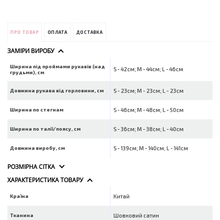
ПРО ТОВАР
ОПЛАТА
ДОСТАВКА
ЗАМІРИ ВИРОБУ
Ширина під проймами рукавів (над
S - 42см; M - 44см; L - 46см
грудьми), см
Довжина рукава від горловини, см
S - 23см; M - 23см; L - 23см
Ширина по стегнам
S - 46см; M - 48см; L - 50см
Ширина по талії/поясу, см
S - 36см; M - 38см; L - 40см
Довжина виробу, см
S - 139см; M - 140см; L - 141см
РОЗМІРНА СІТКА
ХАРАКТЕРИСТИКА ТОВАРУ
Країна
Китай
Тканина
Шовковий сатин