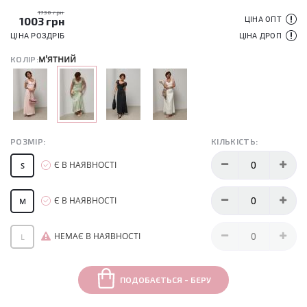
1730 грн
1003
грн
ЦІНА ОПТ
ЦІНА РОЗДРІБ
ЦІНА ДРОП
м'ятний
КОЛІР:
РОЗМІР:
КІЛЬКІСТЬ:
Є В НАЯВНОСТІ
S
Є В НАЯВНОСТІ
M
НЕМАЄ В НАЯВНОСТІ
L
ПОДОБАЄТЬСЯ - БЕРУ