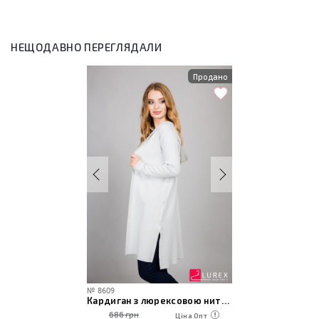
НЕЩОДАВНО ПЕРЕГЛЯДАЛИ
Продано
№
8609
Кардиган з люрексовою ниткою
686 грн
Ціна Опт