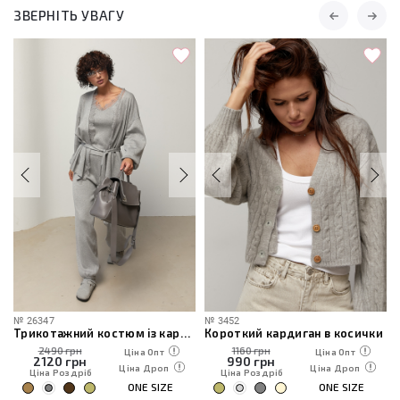
ЗВЕРНІТЬ УВАГУ
№
26347
№
3452
Трикотажний костюм із кардиганом, топом та штанами
Короткий кардиган в косички
2490 грн
1160 грн
Ціна Опт
Ціна Опт
2120
грн
990
грн
Ціна Дроп
Ціна Дроп
Ціна Роздріб
Ціна Роздріб
ONE SIZE
ONE SIZE