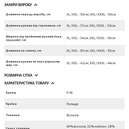
ЗАМІРИ ВИРОБУ
Довжина переду виробу, см
XL/XXL - 90см; XXL/XXXL - 93см
Довжина рукава від горловини, см
XL/XXL - 57см; XXL/XXXL - 59см
Ширина під проймами рукавів (над
XL/XXL - 54см; XXL/XXXL - 56см
грудьми), см
Довжина по спинці, см
XL/XXL - 87см; XXL/XXXL - 91см
Довжина рукава по внутрішньому
XL/XXL - 42см; XXL/XXXL - 44см
шву, см
РОЗМІРНА СІТКА
ХАРАКТЕРИСТИКА ТОВАРУ
Бренд
P-M
Країна
Польща
Тканина
Віскоза
40% віскоза, 32% нейлон, 28%
Склад тканини