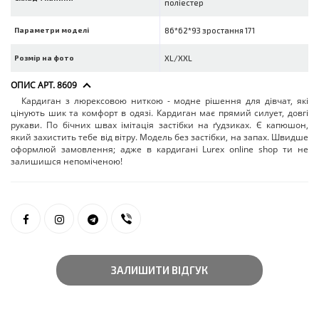
поліестер
Параметри моделі
86*62*93 зростання 171
Розмір на фото
XL/XXL
ОПИС АРТ. 8609
Кардиган з люрексовою ниткою - модне рішення для дівчат, які
цінують шик та комфорт в одязі. Кардиган має прямий силует, довгі
рукави. По бічних швах імітація застібки на ґудзиках. Є капюшон,
який захистить тебе від вітру. Модель без застібки, на запах. Швидше
оформлюй замовлення; адже в кардигані Lurex online shop ти не
залишишся непоміченою!
ЗАЛИШИТИ ВІДГУК