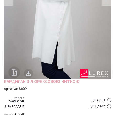
КАРДИГАН З ЛЮРЕКСОВОЮ НИТКОЮ
8609
Артикул:
686 грн
549
грн
ЦІНА ОПТ
ЦІНА РОЗДРІБ
ЦІНА ДРОП
білий