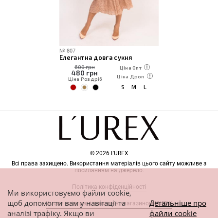
№
807
Елегантна довга сукня
600 грн
Ціна Опт
480
грн
Ціна Дроп
Ціна Роздріб
S
M
L
© 2026 L'UREX
Всі права захищено. Використання матеріалів цього сайту можливе з
посиланням на джерело.
Політика конфіденційності
Ми використовуємо файли cookie,
щоб допомогти вам у навігації та
Детальніше про
Умови співпраці з інтернет-магазином L'UREX
аналізі трафіку. Якщо ви
файли cookie