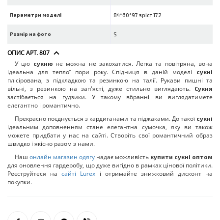
Параметри моделі
84*60*97 зріст 172
Розмір на фото
S
ОПИС АРТ. 807
У цю
не можна не закохатися. Легка та повітряна, вона
сукню
ідеальна для теплої пори року. Спідниця в даній моделі
сукні
плісірована, з підкладкою та резинкою на талії. Рукави пишні та
вільні, з резинкою на зап'ясті, дуже стильно виглядають.
Сукня
застібається на гудзики. У такому вбранні ви виглядатимете
елегантно і романтично.
Прекрасно поєднується з кардиганами та піджаками. До такої
сукні
ідеальним доповненням стане елегантна сумочка, яку ви також
можете придбати у нас на сайті. Створіть свої романтичний образ
швидко і якісно разом з нами.
Наш
онлайн магазин одягу
надає можливість
купити сукні оптом
для оновлення гардеробу, що дуже вигідно в рамках цінової політики.
Реєструйтеся на
сайті Lurex
і отримайте знижковий дисконт на
покупки.