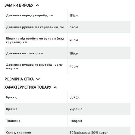
ЗАМІРИ ВИРОБУ
Довжина переду виробу, см
114см
Довжина рукава від горловини, см
64см
Ширина під проймами рукавів (над
48см
грудьми), см
Довжина по спинці, см
116см
Довжина рукава по внутрішньому
48см
шву, см
РОЗМІРНА СІТКА
ХАРАКТЕРИСТИКА ТОВАРУ
Бренд
LUREX
Країна
Україна
Тканина
Шифон
Склад тканини
50% віскоза, 50% котон