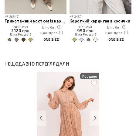
№
26347
№
3452
Трикотажний костюм із кардиганом, топом та штанами
Короткий кардиган в косички
2490 грн
1160 грн
Ціна Опт
Ціна Опт
2120
грн
990
грн
Ціна Дроп
Ціна Дроп
Ціна Роздріб
Ціна Роздріб
ONE SIZE
ONE SIZE
НЕЩОДАВНО ПЕРЕГЛЯДАЛИ
Продано