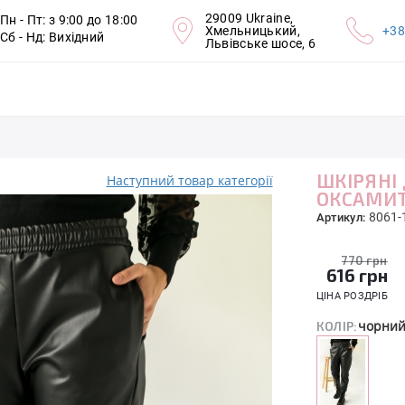
29009 Ukraine,
Пн - Пт: з 9:00 до 18:00
Хмельницький,
+38
Сб - Нд: Вихідний
Львівське шосе, 6
ШКІРЯНІ
Наступний товар категорії
ОКСАМИ
8061-
Артикул:
770 грн
616
грн
ЦІНА РОЗДРІБ
чорни
КОЛІР: