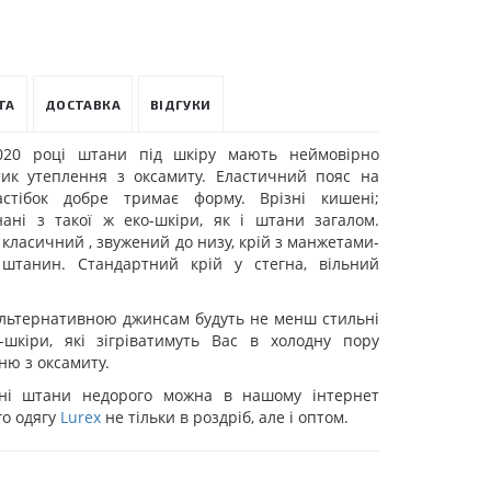
ТА
ДОСТАВКА
ВІДГУКИ
020 році штани під шкіру мають неймовірно
ик утеплення з оксамиту. Еластичний пояс на
астібок добре тримає форму. Врізні кишені;
нані з такої ж еко-шкіри, як і штани загалом.
класичний , звужений до низу, крій з манжетами-
штанин. Стандартний крій у стегна, вільний
льтернативною джинсам будуть не менш стильні
-шкіри, які зігріватимуть Вас в холодну пору
ню з оксамиту.
ні штани недорого можна в нашому інтернет
го одягу
Lurex
не тільки в роздріб, але і оптом.