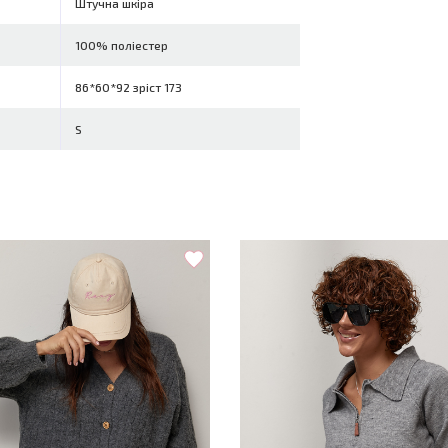
Штучна шкіра
100% поліестер
86*60*92 зріст 173
S