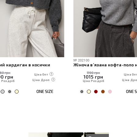
№
202100
ий кардиган в косички
160 грн
1190 грн
Ціна Опт
Ціна Оп
90
грн
1015
грн
Ціна Дроп
Ціна Др
а Роздріб
Ціна Роздріб
ONE SIZE
ONE S