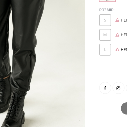
РОЗМІР:
S
НЕ
M
НЕ
L
НЕ