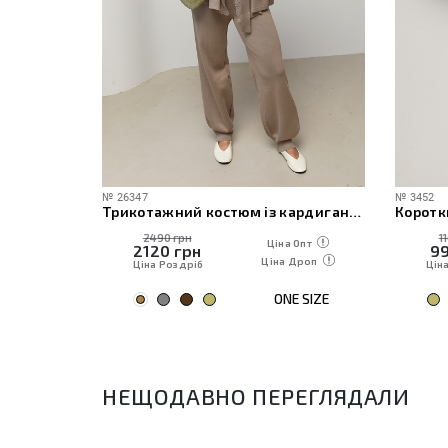
№
26347
№
3452
чі
Трикотажний костюм із кардиганом, топом та штанами
Коротк
2490 грн
1
 Опт
Ціна Опт
2120
грн
9
Дроп
Ціна Дроп
Ціна Роздріб
Цін
E SIZE
ONE SIZE
НЕЩОДАВНО ПЕРЕГЛЯДАЛИ