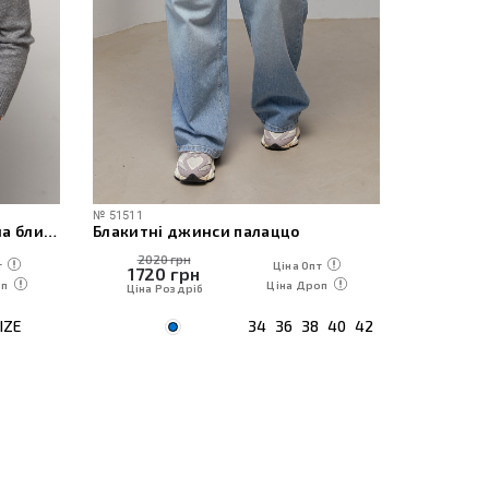
№
51511
№
60471
Жіноча в’язана кофта-поло на блискавці
Блакитні джинси палаццо
2020 грн
1230
т
Ціна Опт
1720
грн
1050
оп
Ціна Дроп
Ціна Роздріб
Ціна Р
IZE
34
36
38
40
42