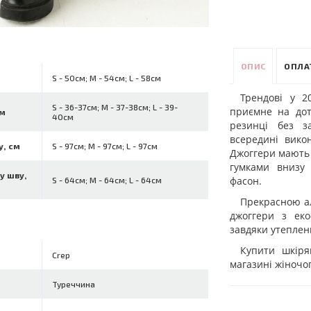
ОПИС
ОПЛА
S - 50см; M - 54см; L - 58см
Трендові у 2
S - 36-37см; M - 37-38см; L - 39-
приємне на дот
см
40см
резинці без з
всередині вико
у, см
S - 97см; M - 97см; L - 97см
Джоггери мають 
гумками внизу 
у шву,
фасон.
S - 64см; M - 64см; L - 64см
Прекрасною а
джоггери з еко
завдяки утеплен
Купити шкіря
Crep
магазині жіночо
Туреччина