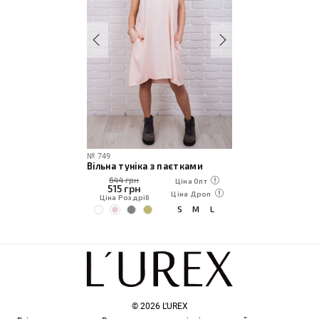
№
749
Вільна туніка з паєтками
644 грн
Ціна Опт
515
грн
Ціна Дроп
Ціна Роздріб
S
M
L
© 2026 L'UREX