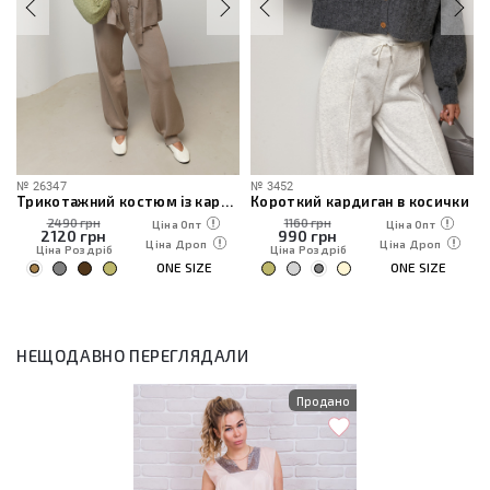
№
26347
№
3452
Трикотажний костюм із кардиганом, топом та штанами
Короткий кардиган в косички
2490 грн
1160 грн
Ціна Опт
Ціна Опт
2120
грн
990
грн
Ціна Дроп
Ціна Дроп
Ціна Роздріб
Ціна Роздріб
ONE SIZE
ONE SIZE
НЕЩОДАВНО ПЕРЕГЛЯДАЛИ
Продано