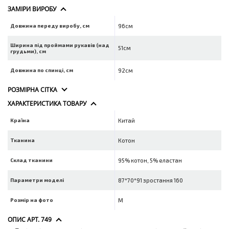
ЗАМІРИ ВИРОБУ
Довжина переду виробу, см
96см
Ширина під проймами рукавів (над
51см
грудьми), см
Довжина по спинці, см
92см
РОЗМІРНА СІТКА
ХАРАКТЕРИСТИКА ТОВАРУ
Країна
Китай
Тканина
Котон
Склад тканини
95% котон, 5% еластан
Параметри моделі
87*70*91 зростання 160
Розмір на фото
M
ОПИС АРТ. 749