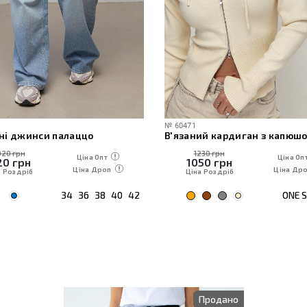
№
60471
ні джинси палаццо
20 грн
1230 грн
Ціна Опт
Ціна Оп
20
грн
1050
грн
Ціна Дроп
Ціна Др
а Роздріб
Ціна Роздріб
34
36
38
40
42
ONE S
Продано