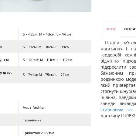
ОПИС
ОПЛА
S - 42см; M - 43см; L - 44см
Штани з м'яко
см
S - 37см; M - 38см; L - 39см
магазинах і н
гардеробі кожн
у, см
S - 110см; M - 111см; L - 112см
відмінно підх
підкреслити св
бажаючим при
у шву,
S - 74см; M - 75см; L - 76см
родзинкою моде
який привертає
стягнути шнурівк
щільна. Завдяки
завжди вигляд
Aqua fashion
стильними та
магазину LUREX!
Туреччина
Трикотаж 2-нитка