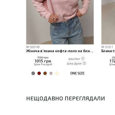
№
202100
№
51511
ички
Жіноча в’язана кофта-поло на блискавці
Блакит
1190 грн
20
 Опт
Ціна Опт
1015
грн
17
Дроп
Ціна Дроп
Ціна Роздріб
Цін
E SIZE
ONE SIZE
НЕЩОДАВНО ПЕРЕГЛЯДАЛИ