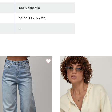
100% бавовна
86*60*92 зріст 173
S