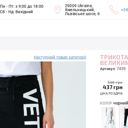
29009 Ukraine,
Пн - Пт: з 9:00 до 18:00
Хмельницький,
+38
Сб - Нд: Вихідний
Львівське шосе, 6
ТРИКОТА
Наступний товар категорії
ВЕЛИКИ
7439
Артикул:
546 грн
437
грн
ЦІНА РОЗДРІБ
чорни
КОЛІР: