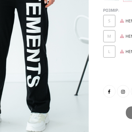
РОЗМІР:
S
НЕ
M
НЕ
L
НЕ