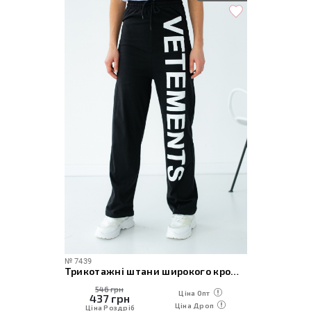
№
7439
Трикотажні штани широкого крою з великим написом
546 грн
Ціна Опт
437
грн
Ціна Дроп
Ціна Роздріб