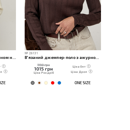
№
26131
№
20144
В'язаний кардиган з капюшоном на блискавці
В'язаний джемпер-поло з ажурною в'язкою
1190 грн
1190
т
Ціна Опт
1015
грн
1015
оп
Ціна Дроп
Ціна Роздріб
Ціна Р
IZE
ONE SIZE