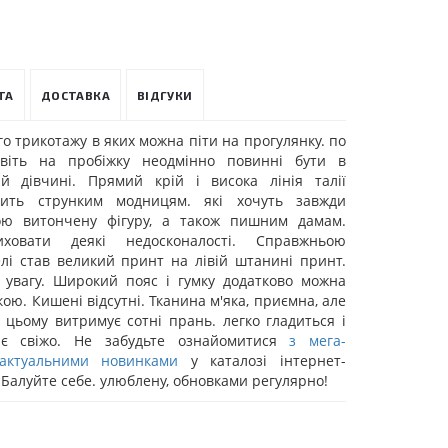
ТА
ДОСТАВКА
ВІДГУКИ
го трикотажу в яких можна піти на прогулянку. по
авіть на пробіжку неодмінно повинні бути в
ій дівчині. Прямий крій і висока лінія талії
одить струнким модницям. які хочуть завжди
ою витончену фігуру, а також пишним дамам.
ховати деякі недосконалості. Справжньою
лі став великий принт на лівій штанині принт.
 увагу. Широкий пояс і гумку додатково можна
ою. Кишені відсутні. Тканина м'яка, приємна, але
 цьому витримує сотні прань. легко гладиться і
ає свіжо. Не забудьте ознайомитися
з мега-
 актуальними новинками
у каталозі інтернет-
 Балуйте себе. улюблену, обновками регулярно!