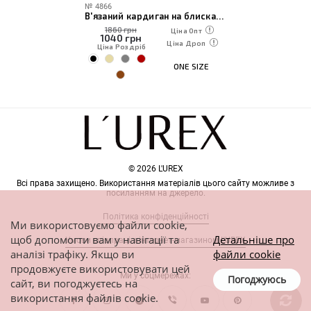
№
4866
В'язаний кардиган на блискавці вільного фасону
1860 грн
Ціна Опт
1040
грн
Ціна Дроп
Ціна Роздріб
ONE SIZE
© 2026 L'UREX
Всі права захищено. Використання матеріалів цього сайту можливе з
посиланням на джерело.
Політика конфіденційності
Ми використовуємо файли cookie,
щоб допомогти вам у навігації та
Детальніше про
Умови співпраці з інтернет-магазином L'UREX
аналізі трафіку. Якщо ви
файли cookie
продовжуєте використовувати цей
Ми у соцмережах:
Погоджуюсь
сайт, ви погоджуєтесь на
використання файлів cookie.