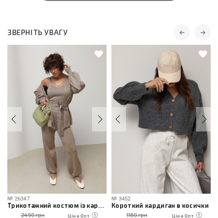
ЗВЕРНІТЬ УВАГУ
№
26347
№
3452
Трикотажний костюм із кардиганом, топом та штанами
Короткий кардиган в косички
2490 грн
1160 грн
Ціна Опт
Ціна Опт