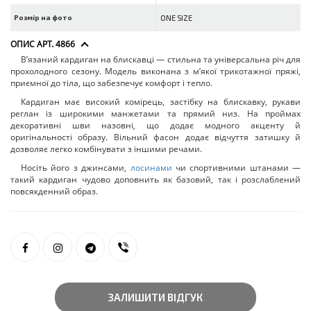
Розмір на фото
ONE SIZE
ОПИС АРТ. 4866
В’язаний кардиган на блискавці — стильна та універсальна річ для
прохолодного сезону. Модель виконана з м’якої трикотажної пряжі,
приємної до тіла, що забезпечує комфорт і тепло.
Кардиган має високий комірець, застібку на блискавку, рукави
реглан із широкими манжетами та прямий низ. На проймах
декоративні шви назовні, що додає модного акценту й
оригінальності образу. Вільний фасон додає відчуття затишку й
дозволяє легко комбінувати з іншими речами.
Носіть його з джинсами,
лосинами
чи спортивними штанами —
такий кардиган чудово доповнить як базовий, так і розслаблений
повсякденний образ.
ЗАЛИШИТИ ВІДГУК