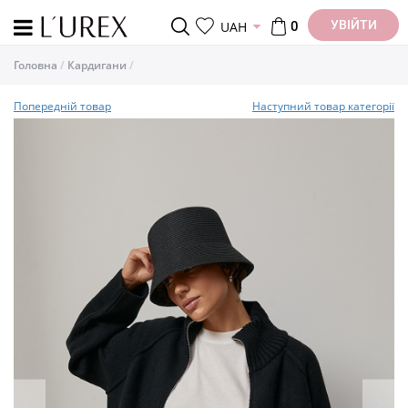
УВІЙТИ
UAH
0
Головна
Кардигани
Попередній товар
Наступний товар категорії