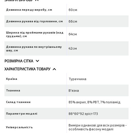
Довжина переду виробу, см
60см
Довжина рукава від горловини, см
66см
Ширина під проймами рукавів (над
64см
грудьми), см
Довжина рукава по внутрішньому
42см
шву, см
РОЗМІРНА СІТКА
ХАРАКТЕРИСТИКА ТОВАРУ
Країна
Туреччина
Тканина
В'язка
Склад тканини
85% акрил, 8% PBT, 7% поліамід
Параметри моделі
86*60*92 зріст 173
Виміри однакові для всіх розмірів -
Універсальність
особливість фасону моделі