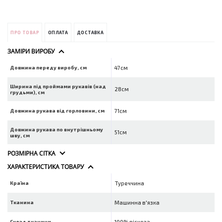
ПРО ТОВАР
ОПЛАТА
ДОСТАВКА
ЗАМІРИ ВИРОБУ
Довжина переду виробу, см
47см
Ширина під проймами рукавів (над
28см
грудьми), см
Довжина рукава від горловини, см
71см
Довжина рукава по внутрішньому
51см
шву, см
РОЗМІРНА СІТКА
ХАРАКТЕРИСТИКА ТОВАРУ
Країна
Туреччина
Тканина
Машинна в'язка
Склад тканини
100% віскоза