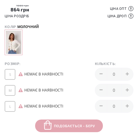
1080 грн
864
грн
ЦІНА ОПТ
ЦІНА РОЗДРІБ
ЦІНА ДРОП
молочний
КОЛІР:
РОЗМІР:
КІЛЬКІСТЬ:
НЕМАЄ В НАЯВНОСТІ
S
НЕМАЄ В НАЯВНОСТІ
M
НЕМАЄ В НАЯВНОСТІ
L
ПОДОБАЄТЬСЯ - БЕРУ