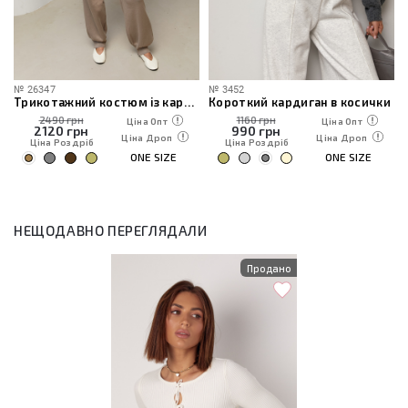
№
26347
№
3452
Трикотажний костюм із кардиганом, топом та штанами
Короткий кардиган в косички
2490 грн
1160 грн
Ціна Опт
Ціна Опт
2120
грн
990
грн
Ціна Дроп
Ціна Дроп
Ціна Роздріб
Ціна Роздріб
ONE SIZE
ONE SIZE
НЕЩОДАВНО ПЕРЕГЛЯДАЛИ
Продано