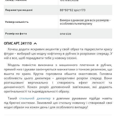
Параметри моделі
86*60*92 зріст 173
Виміри однакові для всіх розмірів -
Універсальність
особливість матеріалу
Розмір на фото
one size
ОПИС АРТ. 241110
Хочеш додати яскравих акцентів у свой образ та підкреслити красу
фігури – вибирай цю модну кофтинку в рубчик із розрізами спереду. У
ній є все, щоб порадувати тебе у новому сезоні.
Модель повністю виконана з машинного плетення в рубчик,
прямий низ і рукави закінчуються манжетами з тонкою резинкою, що
вшита по краях. Кругла горловина обшита окантовкою. Головна
особливість цього джемпера – декоративні розрізи спереді. Вони
розташовані вертикально і створюють ефект легкості та
динамічності. Кожен розріз доповнений зав'язками, які додають
оригінальності та індивідуальності образу.
Такий
стильний джемпер
з довгими рукавами підійде навіть
під брючні костюми. Замовляй цю стильну новинку і створювай свої
модні образи на кожен день і для особливого випадку!