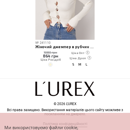
№
241110
Жіночий джемпер в рубчик з розрізами та зав'язками
1080 грн
Ціна Опт
864
грн
Ціна Дроп
Ціна Роздріб
S
M
L
© 2026 L'UREX
Всі права захищено. Використання матеріалів цього сайту можливе з
посиланням на джерело.
Політика конфіденційності
Ми використовуємо файли cookie,