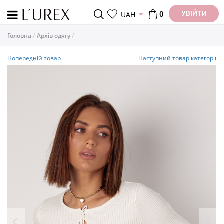
УВІЙТИ
UAH
0
Головна
Архів одягу
Попередній товар
Наступний товар категорії