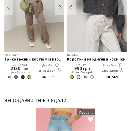
№
26347
№
3452
Трикотажний костюм із кардиганом, топом та штанами
Короткий кардиган в косички
2490 грн
1160 грн
Ціна Опт
Ціна Опт
2120
грн
990
грн
Ціна Дроп
Ціна Дроп
Ціна Роздріб
Ціна Роздріб
ONE SIZE
ONE SIZE
НЕЩОДАВНО ПЕРЕГЛЯДАЛИ
Продано