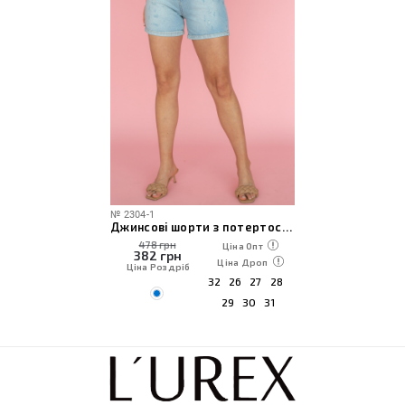
№
2304-1
Джинсові шорти з потертостями
478 грн
Ціна Опт
382
грн
Ціна Дроп
Ціна Роздріб
32
26
27
28
29
30
31