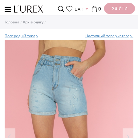
УВІЙТИ
UAH
0
Головна
Архів одягу
Попередній товар
Наступний товар категорії