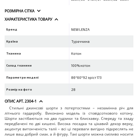
РОЗМІРНА СІТКА
ХАРАКТЕРИСТИКА ТОВАРУ
Бренд
NEW LENZA
Країна
Туреччина
Тканина
Котон
Склад тканини
100% котон
Параметри моделі
86*60*92 зріст 173
Розмір на фото
28
ОПИС АРТ. 2304-1
Стильні джинсові шорти з потертостями – незамінна річ для
літнього гардеробу. Виконано модель із стовідсоткового котону.
Шорти застібаються на два гудзики та блискавку. Спереду та ззаду
передбачені по дві кишені. Висока посадка та цікавий декор верху,
акцентує витонченість талії – всі ці переваги вигідно підкреслять не
лише ваш добрий смак. а й фігуру. Такі шорти можна сміливо носити