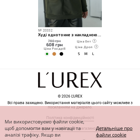
№
20332
Худі однотонне з накладною кишенею
760 грн
Ціна Опт
608
грн
Ціна Дроп
Ціна Роздріб
S
M
L
© 2026 L'UREX
Всі права захищено. Використання матеріалів цього сайту можливе з
посиланням на джерело.
Політика конфіденційності
Ми використовуємо файли cookie,
щоб допомогти вам у навігації та
Детальніше про
Умови співпраці з інтернет-магазином L'UREX
аналізі трафіку. Якщо ви
файли cookie