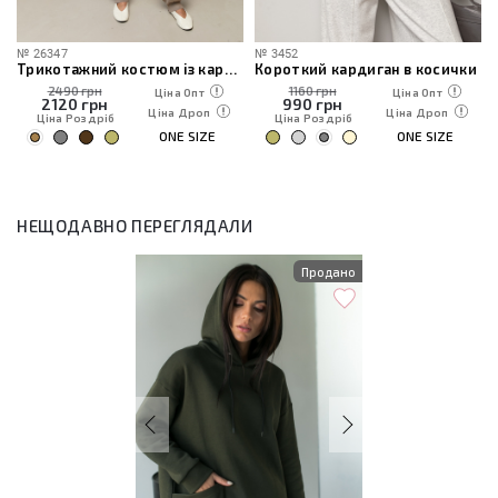
№
26347
№
3452
Трикотажний костюм із кардиганом, топом та штанами
Короткий кардиган в косички
2490 грн
1160 грн
Ціна Опт
Ціна Опт
2120
грн
990
грн
Ціна Дроп
Ціна Дроп
Ціна Роздріб
Ціна Роздріб
ONE SIZE
ONE SIZE
НЕЩОДАВНО ПЕРЕГЛЯДАЛИ
Продано