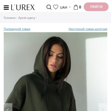
УВІЙТИ
UAH
0
Головна
Архів одягу
Попередній товар
Наступний товар категорії