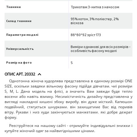
Тканина
Трикотаж 3-нитка з начосом
95% котон, 3% поліестер, 2%
Склад тканини
віскоза
Параметри моделі
86*60*92 зріст 173
Виміри однакові для всіх розмірів -
Універсальність
особливість фасону моделі
Розмір на фото
S
ОПИС АРТ. 20332
Однотонна жіноча худорлява представлена в єдиному розмірі ONE
SIZE, оскільки завдяки вільному фасону підійде дівчатам. чиї розміри
S, M, L. Дана модель на флісі, а значить Вам завжди буде тепло
восени або навіть взимку. Несимістичність дизайну представлена у
вигляді накладної кишені збоку виробу. він дуже місткий. Капюшон
подвійний, стягується шнурками. він захищатиме Вас від поривів
вітру. Рукави і низ худи закінчуються манжетами. які добре дежрат
форму.
Реєструйтеся на нашому сайті - отримуйте індивідуальні знижки і
купуйте жіночий одяг
за найвигіднішими цінами.