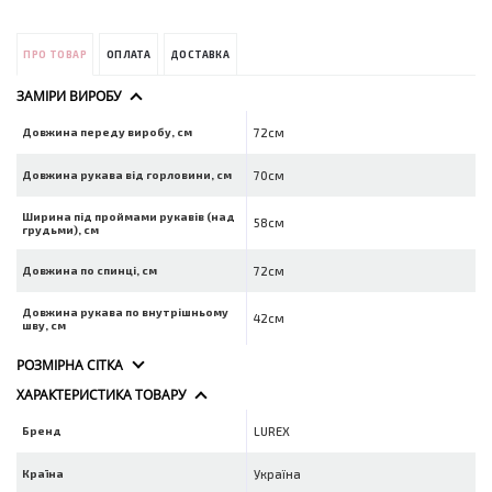
ПРО ТОВАР
ОПЛАТА
ДОСТАВКА
ЗАМІРИ ВИРОБУ
Довжина переду виробу, см
72см
Довжина рукава від горловини, см
70см
Ширина під проймами рукавів (над
58см
грудьми), см
Довжина по спинці, см
72см
Довжина рукава по внутрішньому
42см
шву, см
РОЗМІРНА СІТКА
ХАРАКТЕРИСТИКА ТОВАРУ
Бренд
LUREX
Країна
Україна