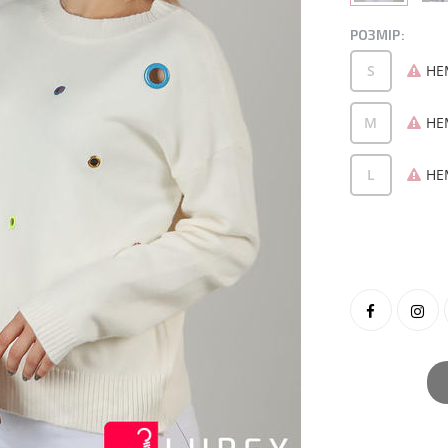
РОЗМІР:
S
НЕ
M
НЕ
L
НЕ