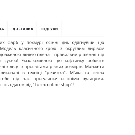
ТА
ДОСТАВКА
ВІДГУКИ
их фарб у похмурі осінні дні, одягнувши цю
 Модель класичного крою, з округлим вирізом
довженою лінією плеча - правильне рішення під
ть сукню! Ексклюзивною цю кофтинку роблять
еві кільця з просвітами різних розмірів. Манжети
виконані в техніці "резинка". М'яка та тепла
 тебе під час прогулянки осінніми вулицями.
інь одягом від "Lurex online shop"!