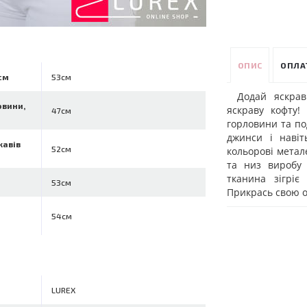
ОПИС
ОПЛА
см
53см
Додай яскрав
овини,
яскраву кофту!
47см
горловини та по
джинси і наві
кавів
52см
кольорові метал
та низ виробу 
тканина зігріє
53см
Прикрась свою ос
54см
LUREX