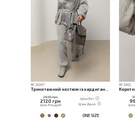
№
26347
№
3452
чі
Трикотажний костюм із кардиганом, топом та штанами
Коротк
2490 грн
1
 Опт
Ціна Опт
2120
грн
9
Дроп
Ціна Дроп
Ціна Роздріб
Цін
E SIZE
ONE SIZE