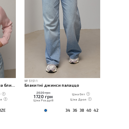
№
51511
№
60471
Жіноча в’язана кофта-поло на блискавці
Блакитні джинси палаццо
2020 грн
1230
т
Ціна Опт
1720
грн
1050
оп
Ціна Дроп
Ціна Роздріб
Ціна Р
IZE
34
36
38
40
42