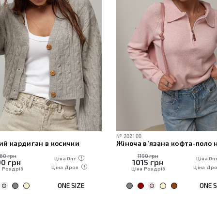
№
202100
ий кардиган в косички
160 грн
1190 грн
Ціна Опт
Ціна Оп
90
грн
1015
грн
Ціна Дроп
Ціна Др
а Роздріб
Ціна Роздріб
ONE SIZE
ONE S