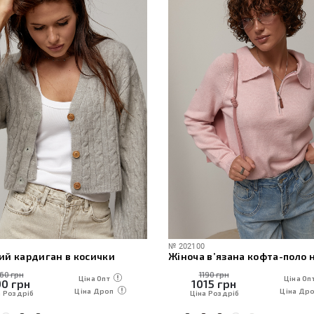
№
51511
Жіноча в’язана кофта-поло на блискавці
Блакитні джинси палаццо
190 грн
2020 грн
Ціна Опт
Ціна Оп
15
грн
1720
грн
Ціна Дроп
Ціна Др
а Роздріб
Ціна Роздріб