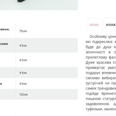
ОПИС
ОПЛА
овини,
75см
Особливу цінн
які підкреслює 
кавів
41см
буде до душі м
жіночності в 
прилеглому фасо
47см
Дуже красива г
привертає уваг
подарує впевнен
41см
сміливо вибира
зустрічей чи п
см
41см
самих трендових 
підійде брюнет
112см
пишною статуро
задоволення, 
туфельки. мален