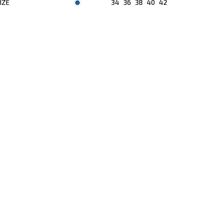
40
42
ONE SIZE