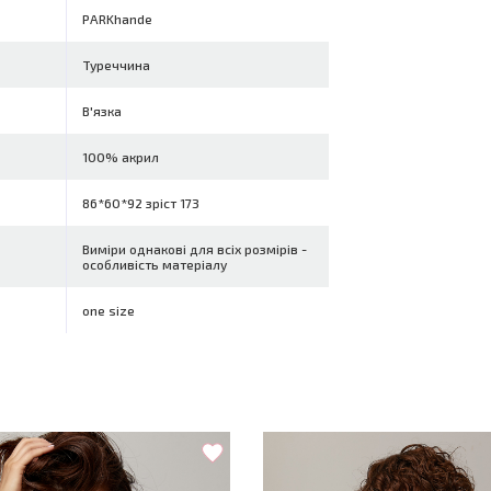
PARKhande
Туреччина
В'язка
100% акрил
86*60*92 зріст 173
Виміри однакові для всіх розмірів -
особливість матеріалу
one size