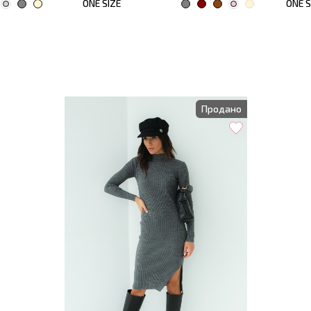
ONE SIZE
34
36
38
Продано