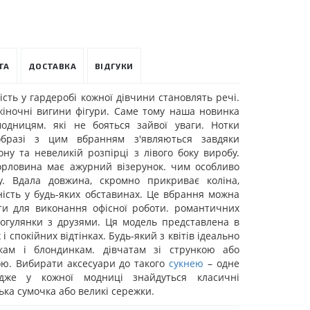
ТА
ДОСТАВКА
ВІДГУКИ
ість у гардеробі кожної дівчини становлять речі.
жіночні вигини фігури. Саме тому наша новинка
одницям. які не бояться зайвої уваги. Нотки
образі з цим вбранням з'являються завдяки
ну та невеликій розпірці з лівого боку виробу.
орловина має ажурний візерунок. чим особливо
у. Вдала довжина, скромно прикриває коліна,
ість у будь-яких обставинах. Це вбрання можна
ти для виконання офісної роботи. романтичних
рогулянки з друзями. Ця модель представлена в
і спокійних відтінках. Будь-який з квітів ідеально
кам і блондинкам. дівчатам зі стрункою або
ю. Вибирати аксесуари до такого
сукнею
– одне
адже у кожної модниці знайдуться класичні
ька сумочка або великі сережки.