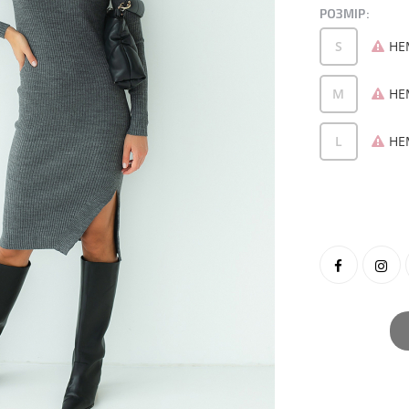
РОЗМІР:
S
НЕ
M
НЕ
L
НЕ