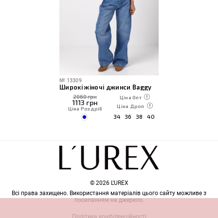
№
13309
Широкі жіночі джинси Baggy
2060 грн
Ціна Опт
1113
грн
Ціна Дроп
Ціна Роздріб
34
36
38
40
© 2026 L'UREX
Всі права захищено. Використання матеріалів цього сайту можливе з
посиланням на джерело.
Політика конфіденційності