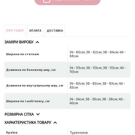
ПРО ТОВАР
ОПЛАТА
ДОСТАВКА
ЗАМІРИ ВИРОБУ
34 - 60см; 36 - 62см; 38 - 64см; 40 -
Ширина по стегнам
66см
34 - 113см; 36 - 113см; 38 - 113см; 40 -
Довжина по боковому шву, см
113см
34 - 83см; 36 - 83см; 38 - 83см; 40 -
Довжина по внутрішньому шву, см
83см
34 - 34см; 36 - 36см; 38 - 38см; 40 -
Ширина по талії/поясу, см
40см
РОЗМІРНА СІТКА
ХАРАКТЕРИСТИКА ТОВАРУ
Країна
Туреччина