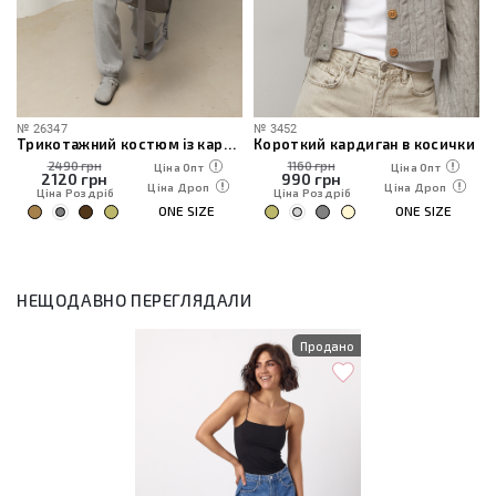
№
26347
№
3452
Трикотажний костюм із кардиганом, топом та штанами
Короткий кардиган в косички
2490 грн
1160 грн
Ціна Опт
Ціна Опт
2120
грн
990
грн
Ціна Дроп
Ціна Дроп
Ціна Роздріб
Ціна Роздріб
ONE SIZE
ONE SIZE
НЕЩОДАВНО ПЕРЕГЛЯДАЛИ
Продано