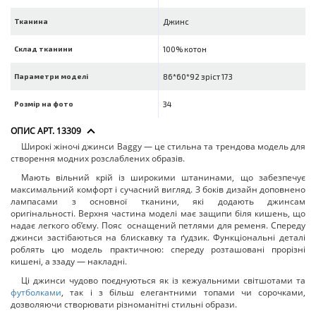
Тканина
Джинс
Склад тканини
100% котон
Параметри моделі
86*60*92 зріст 173
Розмір на фото
34
ОПИС АРТ. 13309
Широкі жіночі джинси Baggy — це стильна та трендова модель для
створення модних розслаблених образів.
Мають вільний крій із широкими штанинами, що забезпечує
максимальний комфорт і сучасний вигляд. З боків дизайн доповнено
лампасами з основної тканини, які додають джинсам
оригінальності. Верхня частина моделі має защипи біля кишень, що
надає легкого об’єму. Пояс оснащений петлями для ременя. Спереду
джинси застібаються на блискавку та ґудзик. Функціональні деталі
роблять цю модель практичною: спереду розташовані прорізні
кишені, а ззаду — накладні.
Ці джинси чудово поєднуються як із кежуальними світшотами та
футболками
, так і з більш елегантними топами чи сорочками,
дозволяючи створювати різноманітні стильні образи.