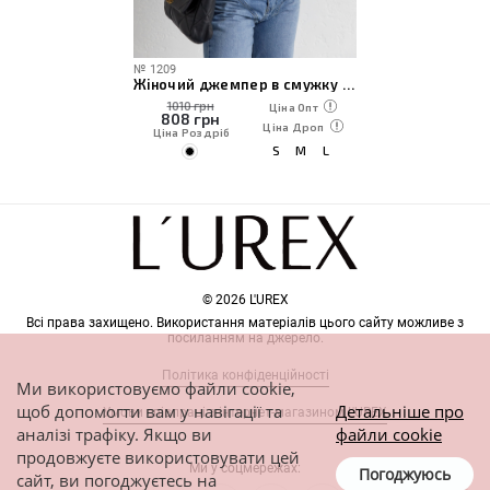
№
1209
Жіночий джемпер в смужку з коміром поло
1010 грн
Ціна Опт
808
грн
Ціна Дроп
Ціна Роздріб
S
M
L
© 2026 L'UREX
Всі права захищено. Використання матеріалів цього сайту можливе з
посиланням на джерело.
Політика конфіденційності
Ми використовуємо файли cookie,
щоб допомогти вам у навігації та
Детальніше про
Умови співпраці з інтернет-магазином L'UREX
аналізі трафіку. Якщо ви
файли cookie
продовжуєте використовувати цей
Ми у соцмережах:
Погоджуюсь
сайт, ви погоджуєтесь на