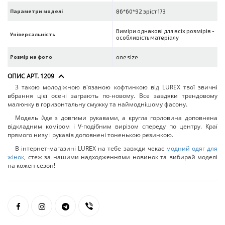
Параметри моделі
86*60*92 зріст 173
Виміри однакові для всіх розмірів -
Універсальність
особливість матеріалу
Розмір на фото
one size
ОПИС АРТ. 1209
З такою молодіжною в'язаною кофтинкою від LUREX твої звичні
вбрання цієї осені заграють по-новому. Все завдяки трендовому
малюнку в горизонтальну смужку та наймоднішому фасону.
Модель йде з довгими рукавами, а кругла горловина доповнена
відкладним коміром і V-подібним вирізом спереду по центру. Краї
прямого низу і рукавів доповнені тоненькою резинкою.
В інтернет-магазині LUREX на тебе завжди чекає
модний одяг для
жінок
, стеж за нашими надходженнями новинок та вибирай моделі
на кожен сезон!