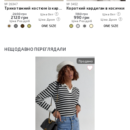
№
26347
№
3452
Трикотажний костюм із кардиганом, топом та штанами
Короткий кардиган в косички
2490 грн
1160 грн
Ціна Опт
Ціна Опт
2120
грн
990
грн
Ціна Дроп
Ціна Дроп
Ціна Роздріб
Ціна Роздріб
ONE SIZE
ONE SIZE
НЕЩОДАВНО ПЕРЕГЛЯДАЛИ
Продано