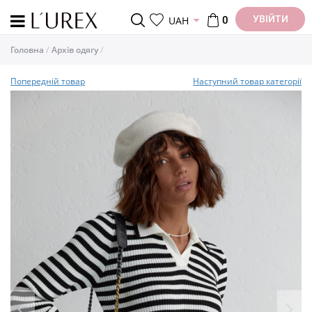
УВІЙТИ
UAH
0
Головна
Архів одягу
Попередній товар
Наступний товар категорії