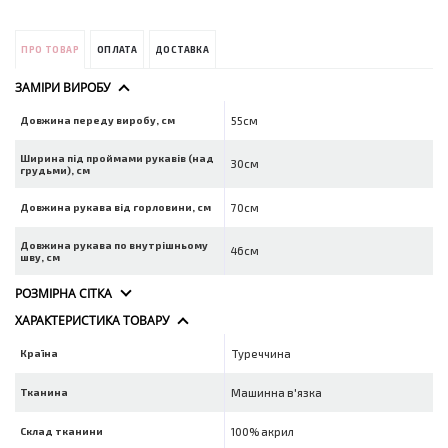
ПРО ТОВАР
ОПЛАТА
ДОСТАВКА
ЗАМІРИ ВИРОБУ
Довжина переду виробу, см
55см
Ширина під проймами рукавів (над
30см
грудьми), см
Довжина рукава від горловини, см
70см
Довжина рукава по внутрішньому
46см
шву, см
РОЗМІРНА СІТКА
ХАРАКТЕРИСТИКА ТОВАРУ
Країна
Туреччина
Тканина
Машинна в'язка
Склад тканини
100% акрил