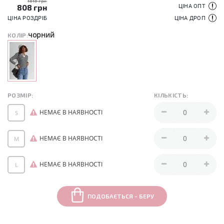
1010 грн
808
грн
ЦІНА ОПТ
ЦІНА РОЗДРІБ
ЦІНА ДРОП
чорний
КОЛІР:
РОЗМІР:
КІЛЬКІСТЬ:
НЕМАЄ В НАЯВНОСТІ
S
НЕМАЄ В НАЯВНОСТІ
M
НЕМАЄ В НАЯВНОСТІ
L
ПОДОБАЄТЬСЯ - БЕРУ