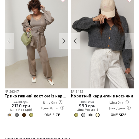
№
26347
№
3452
Трикотажний костюм із кардиганом, топом та штанами
Короткий кардиган в косички
2490 грн
1160 грн
Ціна Опт
Ціна Опт
2120
грн
990
грн
Ціна Дроп
Ціна Дроп
Ціна Роздріб
Ціна Роздріб
ONE SIZE
ONE SIZE