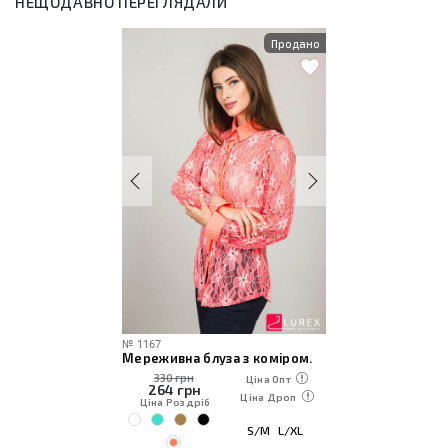
НЕЩОДАВНО ПЕРЕГЛЯДАЛИ
Продано
№
1167
Мереживна блуза з коміром.
330 грн
Ціна Опт
264
грн
Ціна Дроп
Ціна Роздріб
S/M
L/XL