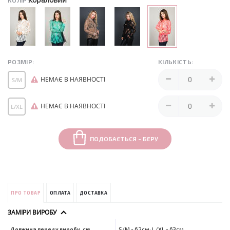
КОЛІР:
РОЗМІР:
КІЛЬКІСТЬ:
НЕМАЄ В НАЯВНОСТІ
S/M
НЕМАЄ В НАЯВНОСТІ
L/XL
ПОДОБАЄТЬСЯ - БЕРУ
ПРО ТОВАР
ОПЛАТА
ДОСТАВКА
ЗАМІРИ ВИРОБУ
Довжина переду виробу, см
S/M - 62см; L/XL - 63см