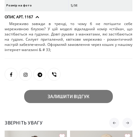
Розмір на фото
S/M
ОПИС АРТ. 1167
Мереживо завжди в тренді, то чому б не потішити себе
мереживною блузою? У цій моделі відкладний комір «стійка», що
застібається на гудзики. Довгі рукави з манжетами, які застібаються
на гудзик. Силует приталений, квіткове мереживо - романтичний
настрій забезпечений. Оформляй замовлення через кошик у нашому
інтернет-магазині & # 33;
ЗАЛИШИТИ ВІДГУК
ЗВЕРНІТЬ УВАГУ