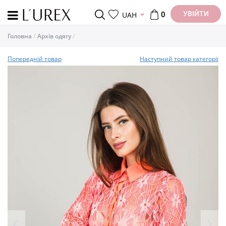
УВІЙТИ
UAH
0
Головна
Архів одягу
Попередній товар
Наступний товар категорії