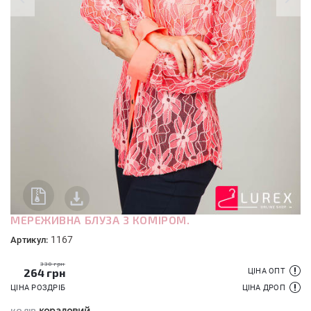
МЕРЕЖИВНА БЛУЗА З КОМІРОМ.
1167
Артикул:
330 грн
264
грн
ЦІНА ОПТ
ЦІНА РОЗДРІБ
ЦІНА ДРОП
кораловий