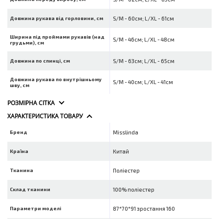
Довжина рукава від горловини, см
S/M - 60см; L/XL - 61см
Ширина під проймами рукавів (над
S/M - 46см; L/XL - 48см
грудьми), см
Довжина по спинці, см
S/M - 63см; L/XL - 65см
Довжина рукава по внутрішньому
S/M - 40см; L/XL - 41см
шву, см
РОЗМІРНА СІТКА
ХАРАКТЕРИСТИКА ТОВАРУ
Бренд
Misslinda
Країна
Китай
Тканина
Поліестер
Склад тканини
100% поліестер
Параметри моделі
87*70*91 зростання 160