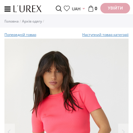
УВІЙТИ
UAH
0
Головна
Архів одягу
Попередній товар
Наступний товар категорії