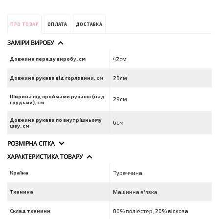
ПРО ТОВАР
ОПЛАТА
ДОСТАВКА
ЗАМІРИ ВИРОБУ
Довжина переду виробу, см
42см
Довжина рукава від горловини, см
28см
Ширина під проймами рукавів (над
29см
грудьми), см
Довжина рукава по внутрішньому
6см
шву, см
РОЗМІРНА СІТКА
ХАРАКТЕРИСТИКА ТОВАРУ
Країна
Туреччина
Тканина
Машинна в'язка
Склад тканини
80% поліестер, 20% віскоза