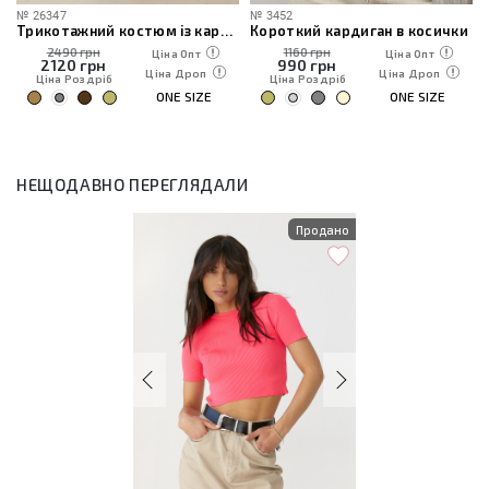
№
26347
№
3452
Трикотажний костюм із кардиганом, топом та штанами
Короткий кардиган в косички
2490 грн
1160 грн
Ціна Опт
Ціна Опт
2120
грн
990
грн
Ціна Дроп
Ціна Дроп
Ціна Роздріб
Ціна Роздріб
ONE SIZE
ONE SIZE
НЕЩОДАВНО ПЕРЕГЛЯДАЛИ
Продано