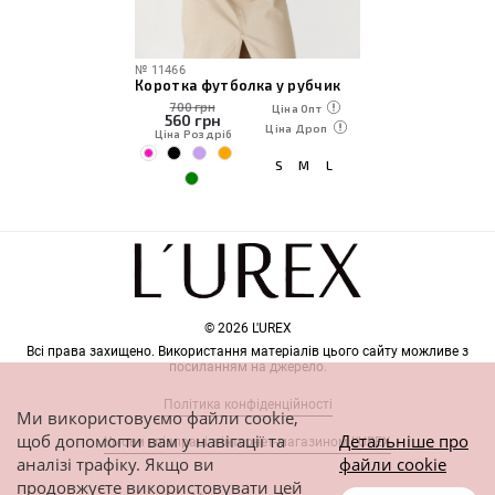
№
11466
Коротка футболка у рубчик
700 грн
Ціна Опт
560
грн
Ціна Дроп
Ціна Роздріб
S
M
L
© 2026 L'UREX
Всі права захищено. Використання матеріалів цього сайту можливе з
посиланням на джерело.
Політика конфіденційності
Ми використовуємо файли cookie,
щоб допомогти вам у навігації та
Детальніше про
Умови співпраці з інтернет-магазином L'UREX
аналізі трафіку. Якщо ви
файли cookie
продовжуєте використовувати цей