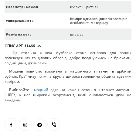
Параметри моделі
85*62*90 ріст 172
Виміри однакові для всіх розмірів -
Універсальність
особливість матеріалу
Розмір на фото
one size
ОПИС АРТ. 11466
Ця стильна жіноча футболка стане основою для ваших
повсякденних та ділових образів, добре поєднуючись і з брюками,
спідницями, джинсами.
Модель повністю виконана з машинного в'язання в дрібний
рубчик. Краї низу прямі, а кругла широка горловина обшита вузьким
коміром.
Вибирайте
модний одяг
на кожен сезон в інтернет-магазині
LUREX, у нас широкий асортимент, який оновлюється двічі на
тиждень!