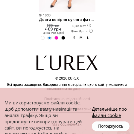
№
1030
Довга вечірня сукня з фатиновою спідницею
586 грн
Ціна Опт
469
грн
Ціна Дроп
Ціна Роздріб
S
M
L
© 2026 L'UREX
Всі права захищено. Використання матеріалів цього сайту можливе з
посиланням на джерело.
Політика конфіденційності
Ми використовуємо файли cookie,
щоб допомогти вам у навігації та
Детальніше про
Умови співпраці з інтернет-магазином L'UREX
аналізі трафіку. Якщо ви
файли cookie
продовжуєте використовувати цей
Ми у соцмережах:
Погоджуюсь
сайт, ви погоджуєтесь на