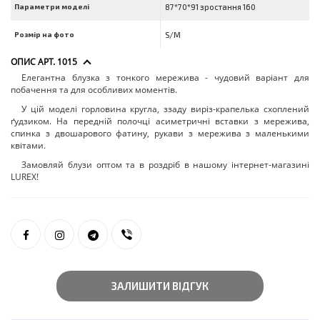
Параметри моделі
87*70*91 зростання 160
Розмір на фото
S/M
ОПИС АРТ. 1015
Елегантна блузка з тонкого мережива - чудовий варіант для
побачення та для особливих моментів.
У цій моделі горловина кругла, ззаду виріз-крапелька схоплений
ґудзиком. На передній полочці асиметричні вставки з мережива,
спинка з двошарового фатину, рукави з мережива з маленькими
квітами.
Замовляй блузи оптом та в роздріб в нашому інтернет-магазині
LUREX!
ЗАЛИШИТИ ВІДГУК