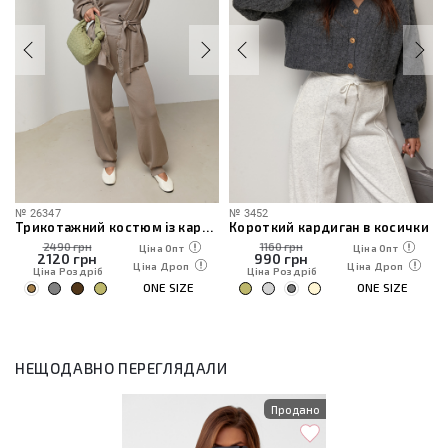
№
26347
№
3452
Трикотажний костюм із кардиганом, топом та штанами
Короткий кардиган в косички
2490 грн
1160 грн
Ціна Опт
Ціна Опт
2120
грн
990
грн
Ціна Дроп
Ціна Дроп
Ціна Роздріб
Ціна Роздріб
ONE SIZE
ONE SIZE
НЕЩОДАВНО ПЕРЕГЛЯДАЛИ
Продано