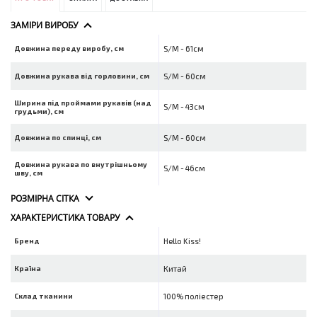
ЗАМІРИ ВИРОБУ
Довжина переду виробу, см
S/M - 61см
Довжина рукава від горловини, см
S/M - 60см
Ширина під проймами рукавів (над
S/M - 43см
грудьми), см
Довжина по спинці, см
S/M - 60см
Довжина рукава по внутрішньому
S/M - 46см
шву, см
РОЗМІРНА СІТКА
ХАРАКТЕРИСТИКА ТОВАРУ
Бренд
Hello Kiss!
Країна
Китай
Склад тканини
100% поліестер