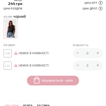
500 грн
244
грн
ЦІНА ОПТ
ЦІНА РОЗДРІБ
ЦІНА ДРОП
чорний
КОЛІР:
РОЗМІР:
КІЛЬКІСТЬ:
НЕМАЄ В НАЯВНОСТІ
S/M
НЕМАЄ В НАЯВНОСТІ
L/XL
ПОДОБАЄТЬСЯ - БЕРУ
ПРО ТОВАР
ОПЛАТА
ДОСТАВКА