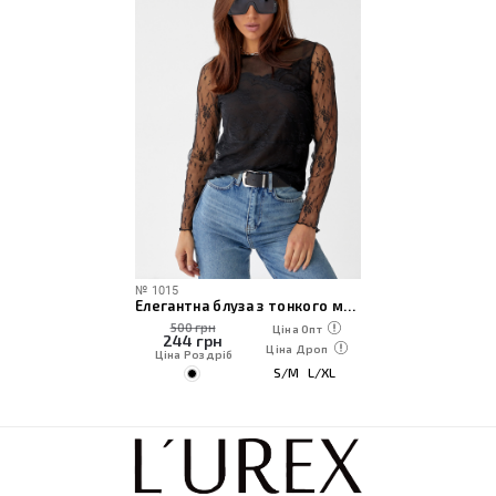
№
1015
Елегантна блуза з тонкого мережива
500 грн
Ціна Опт
244
грн
Ціна Дроп
Ціна Роздріб
S/M
L/XL