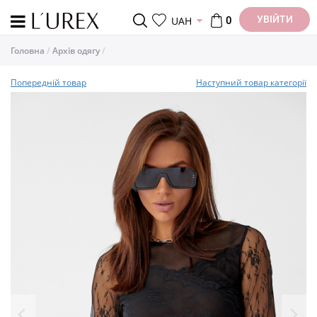
УВІЙТИ
UAH
0
Головна
Архів одягу
Попередній товар
Наступний товар категорії