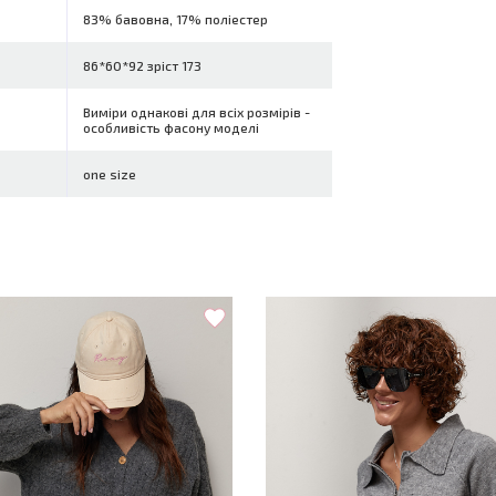
83% бавовна, 17% поліестер
86*60*92 зріст 173
Виміри однакові для всіх розмірів -
особливість фасону моделі
one size