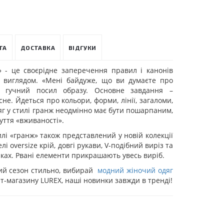
ТА
ДОСТАВКА
ВІДГУКИ
» - це своєрідне заперечення правил і канонів
м виглядом. «Мені байдуже, що ви думаєте про
й гучний посил образу. Основне завдання –
не. Йдеться про кольори, форми, лінії, загаломи,
дяг у стилі гранж неодмінно має бути пошарпаним,
уття «вживаності».
илі «гранж» також представлений у новій колекції
лі oversize крій, довгі рукави, V-подібний виріз та
иках. Рвані елементи прикрашають увесь виріб.
ий сезон стильно, вибирай
модний жіночий одяг
ет-магазину LUREX, наші новинки завжди в тренді!