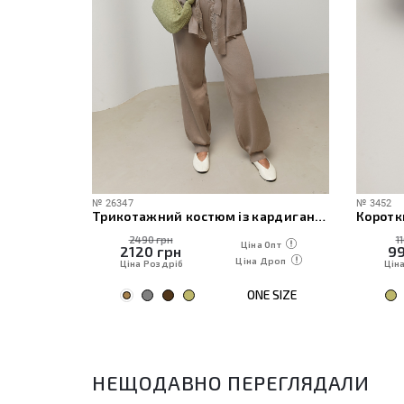
№
3452
Трикотажний костюм із кардиганом, топом та штанами
Короткий кардиган в косички
1160 грн
Ціна Опт
Ціна Опт
990
грн
Ціна Дроп
Ціна Дроп
Ціна Роздріб
ONE SIZE
ONE SIZE
НЕЩОДАВНО ПЕРЕГЛЯДАЛИ