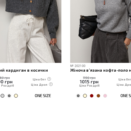
№
202100
№
51511
Жіноча в’язана кофта-поло на блискавці
Блакитні джинси пал
1190 грн
2020 грн
Ціна Опт
1015
грн
1720
грн
Ціна Дроп
Ціна Роздріб
Ціна Роздріб
ONE SIZE
34