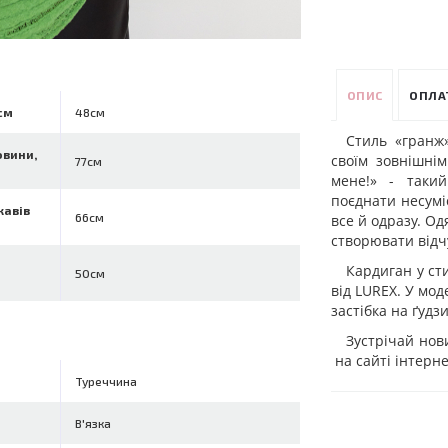
ОПИС
ОПЛА
см
48см
Стиль «гранж
овини,
своїм зовнішні
77см
мене!» - таки
поєднати несуміс
кавів
66см
все й одразу. О
створювати відч
Кардиган у ст
50см
від LUREX. У моде
застібка на ґудз
Зустрічай нов
на сайті інтерн
Туреччина
В'язка