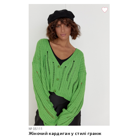
№
05111
Жіночий кардиган у стилі гранж