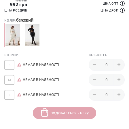
1240 грн
992
грн
ЦІНА ОПТ
ЦІНА РОЗДРІБ
ЦІНА ДРОП
бежевий
КОЛІР:
РОЗМІР:
КІЛЬКІСТЬ:
НЕМАЄ В НАЯВНОСТІ
S
НЕМАЄ В НАЯВНОСТІ
M
НЕМАЄ В НАЯВНОСТІ
L
ПОДОБАЄТЬСЯ - БЕРУ