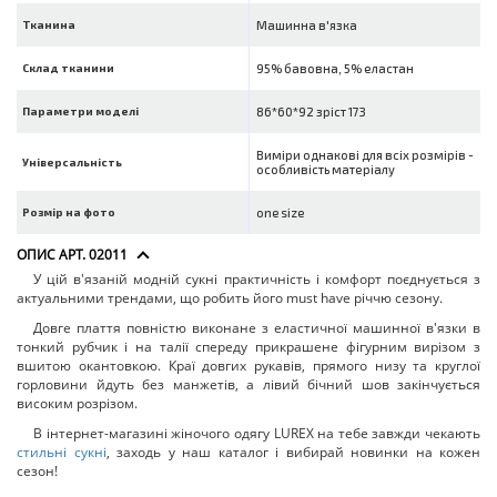
Тканина
Машинна в'язка
Склад тканини
95% бавовна, 5% еластан
Параметри моделі
86*60*92 зріст 173
Виміри однакові для всіх розмірів -
Універсальність
особливість матеріалу
Розмір на фото
one size
ОПИС АРТ. 02011
У цій в'язаній модній сукні практичність і комфорт поєднується з
актуальними трендами, що робить його must have річчю сезону.
Довге плаття повністю виконане з еластичної машинної в'язки в
тонкий рубчик і на талії спереду прикрашене фігурним вирізом з
вшитою окантовкою. Краї довгих рукавів, прямого низу та круглої
горловини йдуть без манжетів, а лівий бічний шов закінчується
високим розрізом.
В інтернет-магазині жіночого одягу LUREX на тебе завжди чекають
стильні сукні
, заходь у наш каталог і вибирай новинки на кожен
сезон!