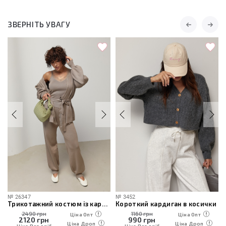
ЗВЕРНІТЬ УВАГУ
№
26347
№
3452
Трикотажний костюм із кардиганом, топом та штанами
Короткий кардиган в косички
2490 грн
1160 грн
Ціна Опт
Ціна Опт
2120
грн
990
грн
Ціна Дроп
Ціна Дроп