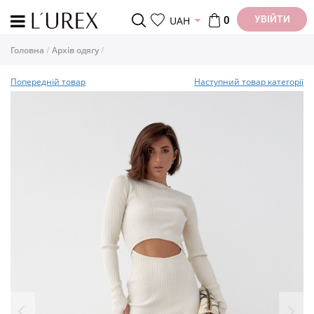
УВІЙТИ
UAH
0
Головна
Архів одягу
Попередній товар
Наступний товар категорії