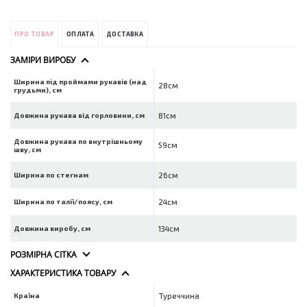
ПРО ТОВАР
ОПЛАТА
ДОСТАВКА
ЗАМІРИ ВИРОБУ
Ширина під проймами рукавів (над
28см
грудьми), см
Довжина рукава від горловини, см
81см
Довжина рукава по внутрішньому
59см
шву, см
Ширина по стегнам
26см
Ширина по талії/поясу, см
24см
Довжина виробу, см
134см
РОЗМІРНА СІТКА
ХАРАКТЕРИСТИКА ТОВАРУ
Країна
Туреччина