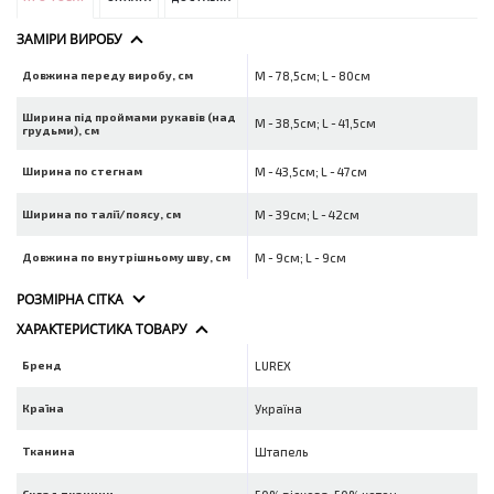
ЗАМІРИ ВИРОБУ
Довжина переду виробу, см
M - 78,5см; L - 80см
Ширина під проймами рукавів (над
M - 38,5см; L - 41,5см
грудьми), см
Ширина по стегнам
M - 43,5см; L - 47см
Ширина по талії/поясу, см
M - 39см; L - 42см
Довжина по внутрішньому шву, см
M - 9см; L - 9см
РОЗМІРНА СІТКА
ХАРАКТЕРИСТИКА ТОВАРУ
Бренд
LUREX
Країна
Україна
Тканина
Штапель