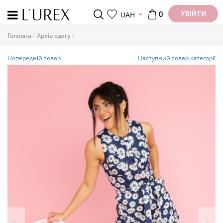
УВІЙТИ
UAH
0
Головна
Архів одягу
Попередній товар
Наступний товар категорії