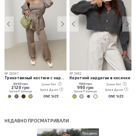
№
26347
№
3452
Трикотажный костюм с кардиганом, топом и брюками
Короткий кардиган в косички
2490 грн
1160 грн
Цена Опт
Цена Опт
2120
грн
990
грн
Цена Дроп
Цена Дроп
Цена Розница
Цена Розница
ONE SIZE
ONE SIZE
НЕДАВНО ПРОСМАТРИВАЛИ
Продано