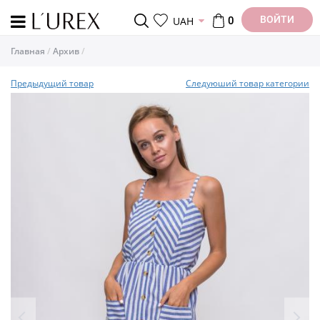
ВОЙТИ
UAH
0
Главная
Архив
Предыдущий товар
Следуюший товар категории