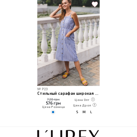
№
P23
Стильный сарафан широкая полоска
720 грн
Цена Опт
576
грн
Цена Дроп
Цена Розница
S
M
L