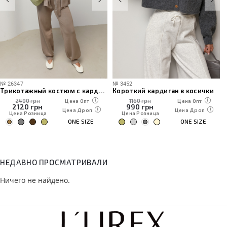
№
3452
№
202100
Короткий кардиган в косички
Женская вязаная кофта-поло на молнии
1160 грн
1190 грн
Цена Опт
Цена Опт
990
грн
1015
грн
Цена Дроп
Цена Дроп
Цена Розница
Цена Розница
ONE SIZE
ONE SIZE
НЕДАВНО ПРОСМАТРИВАЛИ
Ничего не найдено.