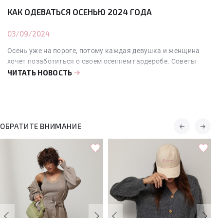
КАК ОДЕВАТЬСЯ ОСЕНЬЮ 2024 ГОДА
03/09/2024
Осень уже на пороге, потому каждая девушка и женщина
хочет позаботиться о своем осеннем гардеробе. Советы
наших стилистов помогут решить эту задачу.
ЧИТАТЬ НОВОСТЬ
ОБРАТИТЕ ВНИМАНИЕ