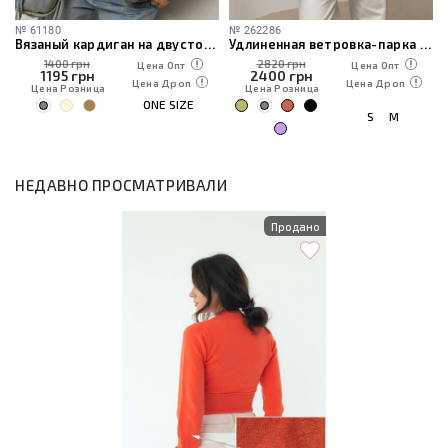
№
61180
№
262286
Вязаный кардиган на двусторонней молнии
Удлиненная ветровка-парка с капюшоном
1400 грн
2820 грн
Цена Опт
Цена Опт
1195
грн
2400
грн
Цена Дроп
Цена Дроп
Цена Розница
Цена Розница
ONE SIZE
S
M
НЕДАВНО ПРОСМАТРИВАЛИ
Продано