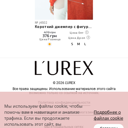
№
j4502
Короткий джемпер с фигурным рубчиком под декольте по сниженной цене
470 грн
Цена Опт
376
грн
Цена Дроп
Цена Розница
S
M
L
© 2026 L'UREX
Все права защищены. Использование материалов этого сайта
возможно только со ссылкой на источник.
Политика конфиденциальности
Мы используем файлы cookie, чтобы
помочь вам в навигации и анализе
Подробнее о
Условия сотрудничества с интернет-магазином L'UREX
трафика. Если вы продолжаете
файлах cookie
использовать этот сайт, вы
Мы в социальных сетях: