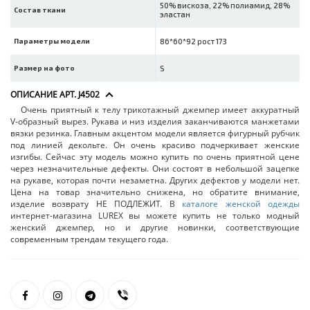
50% вискоза, 22% полиамид, 28%
Состав ткани
эластан
Параметры модели
86*60*92 рост 173
Размер на фото
S
ОПИСАНИЕ АРТ. J4502
Очень приятный к телу трикотажный джемпер имеет аккуратный
V-образный вырез. Рукава и низ изделия заканчиваются манжетами
вязки резинка. Главным акцентом модели является фигурный рубчик
под линией декольте. Он очень красиво подчеркивает женские
изгибы. Сейчас эту модель можно купить по очень приятной цене
через незначительные дефекты. Они состоят в небольшой зацепке
на рукаве, которая почти незаметна. Других дефектов у модели нет.
Цена на товар значительно снижена, но обратите внимание,
изделие возврату НЕ ПОДЛЕЖИТ. В
каталоге женской одежды
интернет-магазина LUREX вы можете купить не только модный
женский джемпер, но и другие новинки, соответствующие
современным трендам текущего года.