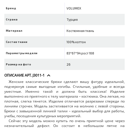
Бренд
VOLUMEX
Страна
Турция
Материал
Костюмная ткань
Состав ткани
100% коттон
Параметры модели
83*67*94 рост 168
Размер на фото
26
ОПИСАНИЕ АРТ. J3011-1
Женские классические брюки сделают вашу фигуру идеальной,
подчеркнув самые выгодные изгибы. Стильные, удобные и всегда
уместные. Именно такой и должна быть классика! Изделие
выполнено из приятного к телу материала – костюмка. Она легкая, но
плотная, слегка тянется. Изделие отличается разрезами спереди по
линиям строчек. Модель застегивается на молнию с левой стороны.
Брюки с завышенной линией талии – идеальный выбор для работы,
учебы, посещения культурных мероприятий.
Сейчас эту модель можно купить по очень приятной цене через
незначительный дефект. Он состоит в небольшом пятне на