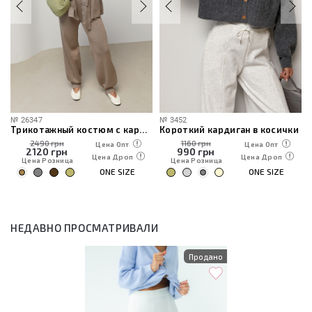
№
26347
№
3452
Трикотажный костюм с кардиганом, топом и брюками
Короткий кардиган в косички
2490 грн
1160 грн
Цена Опт
Цена Опт
2120
грн
990
грн
Цена Дроп
Цена Дроп
Цена Розница
Цена Розница
ONE SIZE
ONE SIZE
НЕДАВНО ПРОСМАТРИВАЛИ
Продано