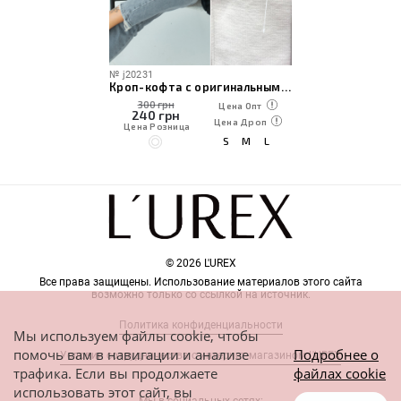
№
j20231
Кроп-кофта с оригинальным вырезом по уценке
300 грн
Цена Опт
240
грн
Цена Дроп
Цена Розница
S
M
L
© 2026 L'UREX
Все права защищены. Использование материалов этого сайта
возможно только со ссылкой на источник.
Политика конфиденциальности
Мы используем файлы cookie, чтобы
помочь вам в навигации и анализе
Подробнее о
Условия сотрудничества с интернет-магазином L'UREX
трафика. Если вы продолжаете
файлах cookie
использовать этот сайт, вы