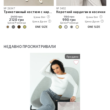
№
26347
№
3452
Трикотажный костюм с кардиганом, топом и брюками
Короткий кардиган в косички
2490 грн
1160 грн
Цена Опт
Цена Опт
2120
грн
990
грн
Цена Дроп
Цена Дроп
Цена Розница
Цена Розница
ONE SIZE
ONE SIZE
НЕДАВНО ПРОСМАТРИВАЛИ
Продано