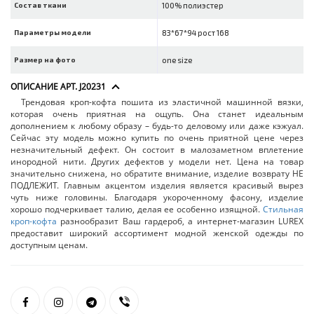
Состав ткани
100% полиэстер
Параметры модели
83*67*94 рост 168
Размер на фото
one size
ОПИСАНИЕ АРТ. J20231
Трендовая кроп-кофта пошита из эластичной машинной вязки,
которая очень приятная на ощупь. Она станет идеальным
дополнением к любому образу – будь-то деловому или даже кэжуал.
Сейчас эту модель можно купить по очень приятной цене через
незначительный дефект. Он состоит в малозаметном вплетение
инородной нити. Других дефектов у модели нет. Цена на товар
значительно снижена, но обратите внимание, изделие возврату НЕ
ПОДЛЕЖИТ. Главным акцентом изделия является красивый вырез
чуть ниже головины. Благодаря укороченному фасону, изделие
хорошо подчеркивает талию, делая ее особенно изящной.
Стильная
кроп-кофта
разнообразит Ваш гардероб, а интернет-магазин LUREX
предоставит широкий ассортимент модной женской одежды по
доступным ценам.