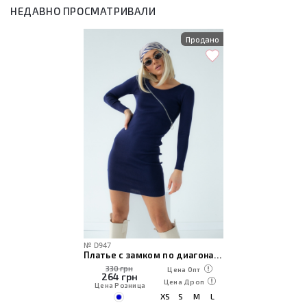
НЕДАВНО ПРОСМАТРИВАЛИ
Продано
№
D947
Платье с замком по диагонали
330 грн
Цена Опт
264
грн
Цена Дроп
Цена Розница
XS
S
M
L