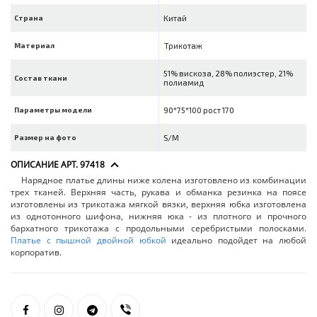
Страна
Китай
Материал
Трикотаж
51% вискоза, 28% полиэстер, 21%
Состав ткани
полиамид
Параметры модели
90*75*100 рост 170
Размер на фото
S/M
ОПИСАНИЕ АРТ. 97418
Нарядное платье длины ниже колена изготовлено из комбинации
трех тканей. Верхняя часть, рукава и обманка резинка на поясе
изготовлены из трикотажа мягкой вязки, верхняя юбка изготовлена
из однотонного шифона, нижняя юка - из плотного и прочного
бархатного трикотажа с продольными серебристыми полосками.
Платье с пышной двойной юбкой
идеально подойдет на любой
корпоратив.