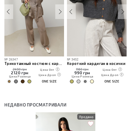
№
26347
№
3452
Трикотажный костюм с кардиганом, топом и брюками
Короткий кардиган в косички
2490 грн
1160 грн
Цена Опт
Цена Опт
2120
грн
990
грн
Цена Дроп
Цена Дроп
Цена Розница
Цена Розница
ONE SIZE
ONE SIZE
НЕДАВНО ПРОСМАТРИВАЛИ
Продано