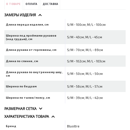
О ТОВАРЕ
ОПЛАТА
ДОСТАВКА
ЗАМЕРЫ ИЗДЕЛИЯ
Длина переда изделия, см
S/M - 100см; M/L - 100см
Ширина под проймами рукавов
S/M - 43см; M/L - 45см
(над грудью), см
Длина рукава от горловины, см
S/M - 70см; M/L - 69см
Длина по спинке, см
S/M - 102см; M/L - 103см
Длина рукава по внутреннему шву,
S/M - 50см; M/L - 50см
см
Ширина по бедрам
S/M - 56см; M/L - 57см
Ширина по талии/поясу, см
S/M - 39см; M/L - 42см
РАЗМЕРНАЯ СЕТКА
ХАРАКТЕРИСТИКА ТОВАРА
Бренд
Bluoltre