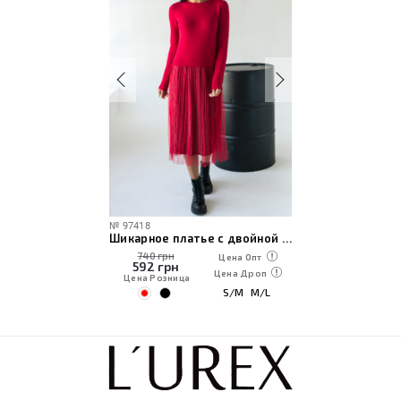
№
97418
Шикарное платье с двойной юбкой в серебряную полоску
740 грн
Цена Опт
592
грн
Цена Дроп
Цена Розница
S/M
M/L