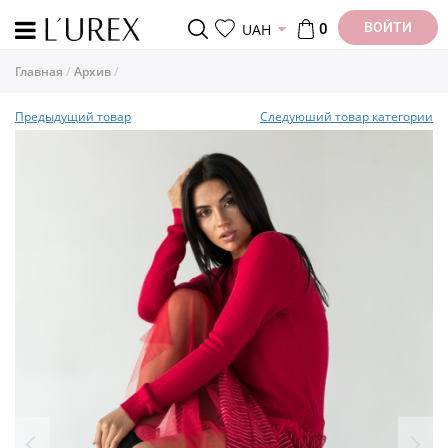
ВОЙТИ
UAH
0
Главная
Архив
Предыдущий товар
Следуюший товар категории