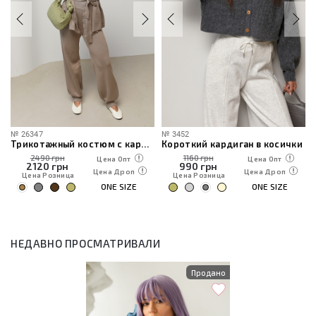
№
26347
№
3452
Трикотажный костюм с кардиганом, топом и брюками
Короткий кардиган в косички
2490 грн
1160 грн
Цена Опт
Цена Опт
2120
грн
990
грн
Цена Дроп
Цена Дроп
Цена Розница
Цена Розница
ONE SIZE
ONE SIZE
НЕДАВНО ПРОСМАТРИВАЛИ
Продано