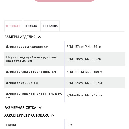
О ТОВАРЕ
ОПЛАТА
ДОСТАВКА
ЗАМЕРЫ ИЗДЕЛИЯ
Длина переда изделия, см
S/M - 57см; M/L - 56см
Ширина под проймами рукавов
S/M - 36см; M/L - 35см
(над грудью), см
Длина рукава от горловины, см
S/M - 69см; M/L - 68см
Длина по спинке, см
S/M - 59см; M/L - 58см
Длина рукава по внутреннему шву,
S/M - 48см; M/L - 49см
см
РАЗМЕРНАЯ СЕТКА
ХАРАКТЕРИСТИКА ТОВАРА
Бренд
P-M