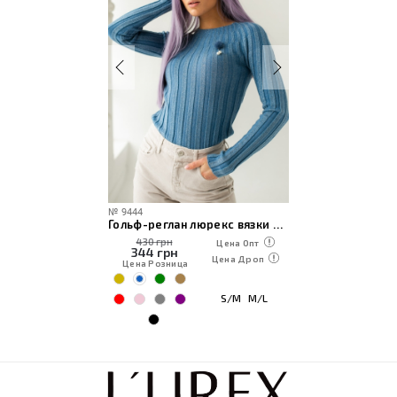
№
9444
Гольф-реглан люрекс вязки лапша с брошью
430 грн
Цена Опт
344
грн
Цена Дроп
Цена Розница
S/M
M/L