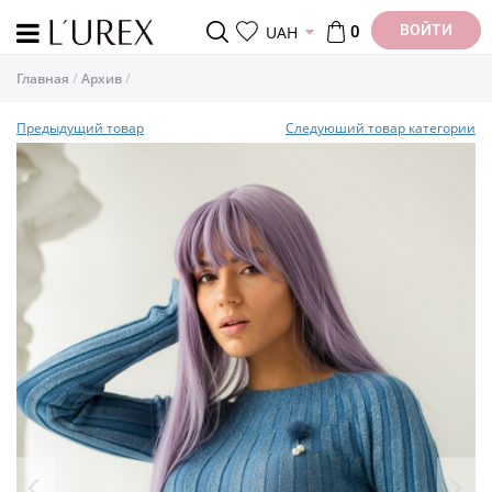
ВОЙТИ
UAH
0
Главная
Архив
Предыдущий товар
Следуюший товар категории