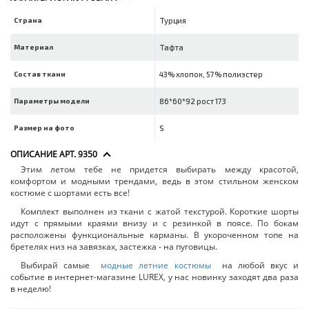
Страна
Турция
Материал
Тафта
Состав ткани
43% хлопок, 57% полиэстер
Параметры модели
86*60*92 рост 173
Размер на фото
S
ОПИСАНИЕ АРТ. 9350
Этим летом тебе не придется выбирать между красотой,
комфортом и модными трендами, ведь в этом стильном женском
костюме с шортами есть все!
Комплект выполнен из ткани с жатой текстурой. Короткие шорты
идут с прямыми краями внизу и с резинкой в поясе. По бокам
расположены функциональные карманы. В укороченном топе на
бретелях низ на завязках, застежка - на пуговицы.
Выбирай самые
модные летние костюмы
на любой вкус и
событие в интернет-магазине LUREX, у нас новинку заходят два раза
в неделю!