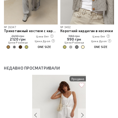
№
26347
№
3452
Трикотажный костюм с кардиганом, топом и брюками
Короткий кардиган в косички
2490 грн
1160 грн
Цена Опт
Цена Опт
2120
грн
990
грн
Цена Дроп
Цена Дроп
Цена Розница
Цена Розница
ONE SIZE
ONE SIZE
НЕДАВНО ПРОСМАТРИВАЛИ
Продано