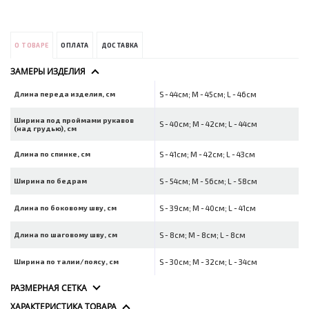
О ТОВАРЕ
ОПЛАТА
ДОСТАВКА
ЗАМЕРЫ ИЗДЕЛИЯ
Длина переда изделия, см
S - 44см; M - 45см; L - 46см
Ширина под проймами рукавов
S - 40см; M - 42см; L - 44см
(над грудью), см
Длина по спинке, см
S - 41см; M - 42см; L - 43см
Ширина по бедрам
S - 54см; M - 56см; L - 58см
Длина по боковому шву, см
S - 39см; M - 40см; L - 41см
Длина по шаговому шву, см
S - 8см; M - 8см; L - 8см
Ширина по талии/поясу, см
S - 30см; M - 32см; L - 34см
РАЗМЕРНАЯ СЕТКА
ХАРАКТЕРИСТИКА ТОВАРА