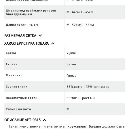
Ширина под проймами рукавов
M - 44см; L - 45см
(над грудью), см
Длина по спинке, см
M - 52см; L - 56см
РАЗМЕРНАЯ СЕТКА
ХАРАКТЕРИСТИКА ТОВАРА
Бренд
Yijiami
Страна
Китай
Материал
Гипюр
Состав ткани
88% коттон, 12% полиэстер
Параметры модели
88*60*90 рост 170
Размер на фото
M
ОПИСАНИЕ АРТ. 9315
Такая женственная и элегантная
должна быть
кружевная блузка