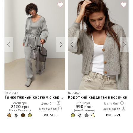
№
26347
№
3452
Трикотажный костюм с кардиганом, топом и брюками
Короткий кардиган в косички
2490 грн
1160 грн
Цена Опт
Цена Опт
2120
грн
990
грн
Цена Дроп
Цена Дроп
Цена Розница
Цена Розница
ONE SIZE
ONE SIZE