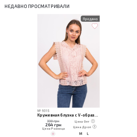
НЕДАВНО ПРОСМАТРИВАЛИ
Продано
№
9315
Кружевная блузка с V-образным вырезом
330 грн
Цена Опт
264
грн
Цена Дроп
Цена Розница
M
L