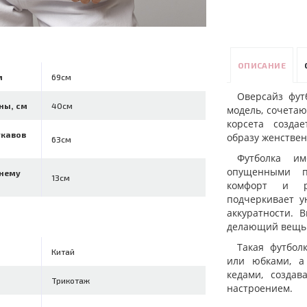
ОПИСАНИЕ
м
69см
Оверсайз фут
ны, см
40см
модель, сочета
корсета созда
укавов
образу женствен
63см
Футболка и
опущенными п
ннему
13см
комфорт и ра
подчеркивает у
аккуратности. 
делающий вещь 
Такая футбол
Китай
или юбками, а
кедами, созда
Трикотаж
настроением.