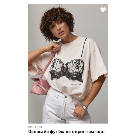
№
91623
Оверсайз футболка с принтом корсета