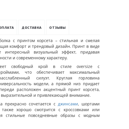
ОПЛАТА
ДОСТАВКА
ОТЗЫВЫ
болка с принтом корсета – стильная и смелая
ющая комфорт и трендовый дизайн. Принт в виде
ет интересный визуальный эффект, придавая
ности и современному характеру.
меет свободный крой в стиле oversize с
роймами, что обеспечивает максимальный
сслабленный силуэт. Круглая горловина
ниверсальность модели, а прямой низ придает
Впереди расположен акцентный принт корсета,
выразительной и привлекающей внимание.
ка прекрасно сочетается с
джинсами
, шортами
 также хорошо смотрится с кроссовками или
вая стильные повседневные образы с модным