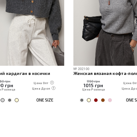
№
202100
ий кардиган в косички
160 грн
1190 грн
Цена Опт
Цена Оп
90
грн
1015
грн
Цена Дроп
Цена Др
а Розница
Цена Розница
ONE SIZE
ONE S