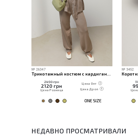
№
26347
№
3452
ече
Трикотажный костюм с кардиганом, топом и брюками
Коротк
2490 грн
1
 Опт
Цена Опт
2120
грн
9
Дроп
Цена Дроп
Цена Розница
Цен
E SIZE
ONE SIZE
НЕДАВНО ПРОСМАТРИВАЛИ