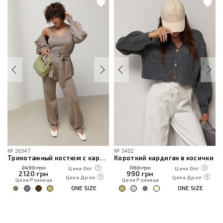
347
№
3452
№
20210
Трикотажный костюм с кардиганом, топом и брюками
Короткий кардиган в косички
2490 грн
1160 грн
119
Цена Опт
Цена Опт
2120
грн
990
грн
101
Цена Дроп
Цена Дроп
ена Розница
Цена Розница
Цена 
ONE SIZE
ONE SIZE