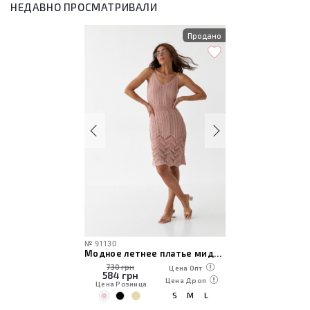
НЕДАВНО ПРОСМАТРИВАЛИ
Продано
№
91130
Модное летнее платье миди вязанное
730 грн
Цена Опт
584
грн
Цена Дроп
Цена Розница
S
M
L