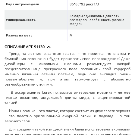
Параметры модели
86*60*92 рост 173
Замеры одинаковые для всех
Универсальность
размеров - особенность фасона
модели
Размер на фото
M
ОПИСАНИЕ АРТ. 91130
Тренд на летние вязанные платья – не новинка, но в этом и
ближайших сезонах он будет проживать свое перерождение! Даже
дизайнеры с мировыми именами рекомендуют каждой
представительнице прекрасного пола пополнить свой гардероб
именно вязаным летним платьем, ведь оно выглядит очень
презентабельно и, при этом, гармонирует с абсолютно
разнообразными стилями.
В ассортименте Lurex появилась интересная новинка – летнее
платье вязанное, актуальной длины миди, с акцентированной
талией.
Наша новинка – это платье, которое состоит из двух слоев: верхняя
– это полотно оригинальной ажурной вязки, и подклад – в тон
верхнего слоя.
Для создания такой изящной вязки была использована акриловая
нить, ведь она, практически, не растягивается, хорошо держит форму